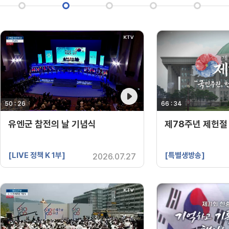
50 : 26
영상 재생시간
66 : 34
영상 재생시간
유엔군 참전의 날 기념식
제78주년 제헌절
[LIVE 정책 K 1부]
[특별생방송]
2026.07.27