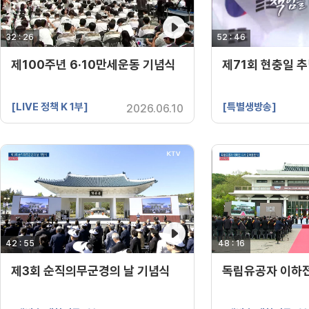
32 : 26
영상 재생시간
52 : 46
영상 재생시간
제100주년 6·10만세운동 기념식
제71회 현충일 
[LIVE 정책 K 1부]
[특별생방송]
2026.06.10
42 : 55
영상 재생시간
48 : 16
영상 재생시간
제3회 순직의무군경의 날 기념식
독립유공자 이하전