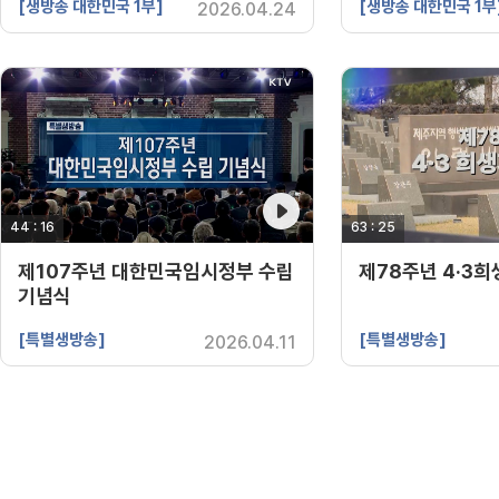
[생방송 대한민국 1부]
[생방송 대한민국 1부
2026.04.24
44 : 16
영상 재생시간
63 : 25
영상 재생시간
제107주년 대한민국임시정부 수립
제78주년 4·3
기념식
[특별생방송]
[특별생방송]
2026.04.11