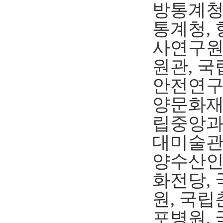
방통계청
통계청,
사연구원
원관, 
안전연구
양문화재
립중앙과
대미술관
양수산인
화전당,
원, 국
포병원,