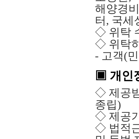
해양경비
터, 국
◇ 위탁 
◇ 위탁
- 고객(
▣ 개인
◇ 제공받
종립)
◇ 제공기간 
◇ 법적