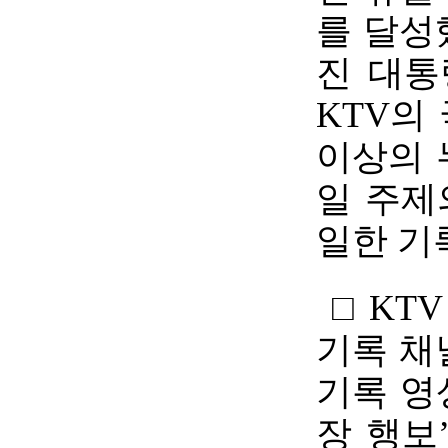
를 달성
진 대통
KTV의
이상의 
일 주제
일한 기
□ KT
기록 채
기록 영
장 행보’