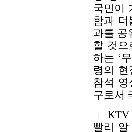
국민이 
함과 더
과를 공
할 것으
하는 ‘
령의 현
참석 영
구로서 
□ KT
빨리 알