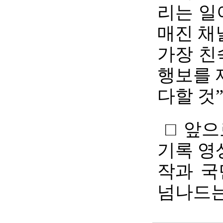
리는 일
매진 채
가장 친
행보를 
다할 것
□ 앞으
기록 영
작과 국
넘나드는