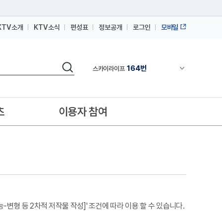
KTV소개
KTV소식
편성표
정보공개
로그인
모바일
164번
스카이라이프
64번
IPTV(KT, SKB, LGU+)
검색
164번
채널안내 펼쳐
스카이라이프
64번
IPTV(KT, SKB, LGU+)
164번
스카이라이프
츠
이용자 참여
변형 등 2차적 저작물 작성]' 조건에 따라 이용 할 수 있습니다.