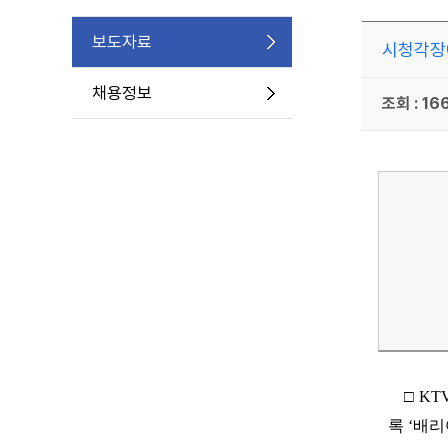
보도자료
시청각장애
채용정보
조회 : 16
□ K
록 ‘배리