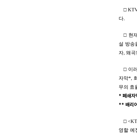
□ K
다.
□ 현
설 방송
자, 왜
□ 이
자막*,
무의 효
* 폐쇄자
** 배리
□ <
영할 예