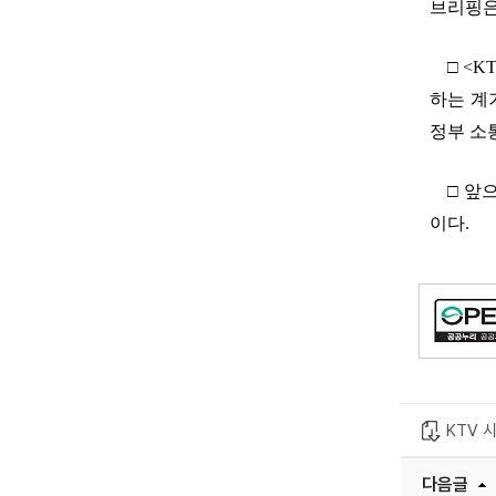
브리핑은
□ <
하는 계
정부 소
□ 앞
이다.
KTV 
다음글