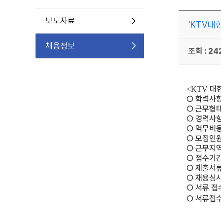
보도자료
'KTV대
채용정보
조회 : 24
대한
<KTV
○
학력사
○
근무형
○
경력사
○
역무비
○
모집인
○
근무지
○
접수기
○
제출서
○
채용심
○
서류 접
○
서류접