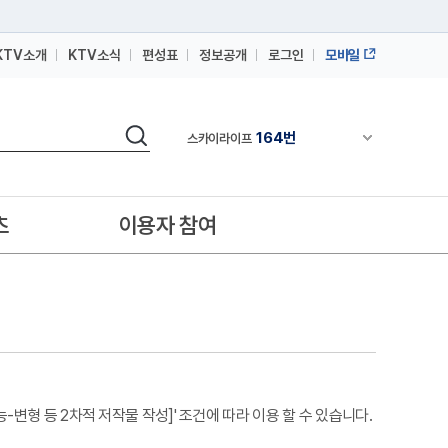
KTV소개
KTV소식
편성표
정보공개
로그인
모바일
164번
스카이라이프
64번
IPTV(KT, SKB, LGU+)
검색
164번
채널안내 펼쳐
스카이라이프
64번
IPTV(KT, SKB, LGU+)
164번
스카이라이프
츠
이용자 참여
변형 등 2차적 저작물 작성]' 조건에 따라 이용 할 수 있습니다.