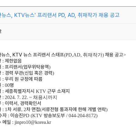
한뉴스, KTV뉴스' 프리랜서 PD, AD, 취재작가 채용 공고
2
뉴스, KTV 뉴스 프리랜서 스태프
채용 공고
(PD,AD, 취재작가)
>
항
제한없음
:
태
프리랜서
업무위탁용역
:
(
)
항
경력 무관
신입 혹은 경력
:
(
)
용
우리 원 규정에 따름
:
원
명
: 00
역
세종특별자치시
근무 소재지
:
KTV
간
: 2024. 7. 22. ~ 채용시까지
류
이력서
경력확인서
:
,
사
차 서류
차 면접
서류전형 통과자에 한해 개별 연락
: 1
, 2
(
)
수자
이승진
방송보도부
:
PD (KTV
/ 044-204-8172)
수 메일
: jinpro10@korea.kr