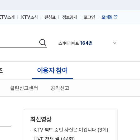
KTV소개
KTV소식
편성표
정보공개
로그인
모바일
164번
스카이라이프
64번
IPTV(KT, SKB, LGU+)
검색
164번
채널안내 펼쳐
스카이라이프
64번
IPTV(KT, SKB, LGU+)
164번
스카이라이프
츠
이용자 참여
클린신고센터
공익신고
최신영상
KTV 팩트 줌인 사실은 이겁니다 (3회)
LIVE 정책 썰 (44회)