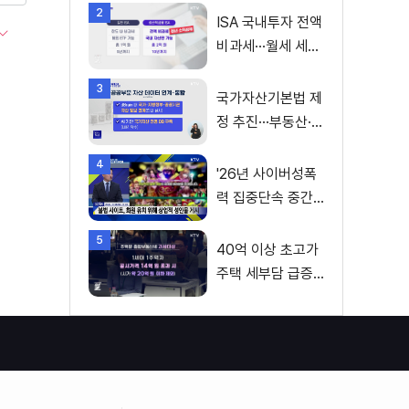
2
ISA 국내투자 전액
비과세···월세 세액
공제 확대
3
국가자산기본법 제
정 추진···부동산·주
식 등 통합 관리
4
'26년 사이버성폭
력 집중단속 중간
성과 발표···향후 추
5
진계획은?
40억 이상 초고가
주택 세부담 급증···
실수요자 보호 강
화