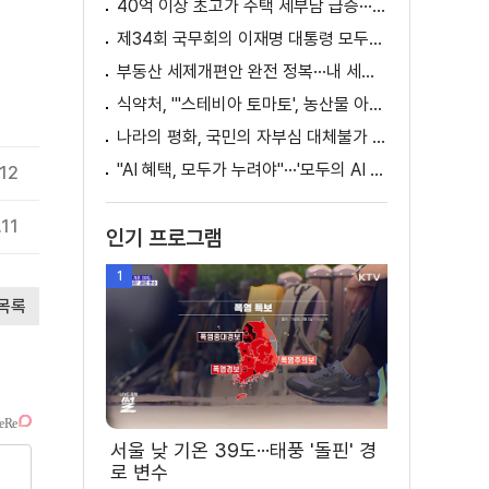
40억 이상 초고가 주택 세부담 급증···실수요자 보호 강화
제34회 국무회의 이재명 대통령 모두발언
부동산 세제개편안 완전 정복···내 세금 어떻게 달라지나? [K-정책 사용법]
식약처, "'스테비아 토마토', 농산물 아닌 가공식품"
나라의 평화, 국민의 자부심 대체불가 대한민국 이재명 대통령 모두말씀
"AI 혜택, 모두가 누려야"···'모두의 AI 성장사다리' 출범
12
.11
인기 프로그램
1
목록
서울 낮 기온 39도···태풍 '돌핀' 경
로 변수