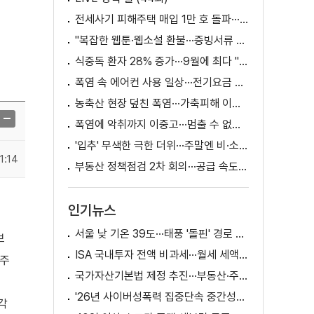
전세사기 피해주택 매입 1만 호 돌파···피해 지원 속도
"복잡한 웹툰·웹소설 환불···증빙서류 요구까지"
식중독 환자 28% 증가···9월에 최다 "입추 방심 금물"
폭염 속 에어컨 사용 일상···전기요금 줄이려면?
농축산 현장 덮친 폭염···가축피해 이틀 새 28만 마리↑
폭염에 악취까지 이중고···멈출 수 없는 필수노동
'입추' 무색한 극한 더위···주말엔 비·소나기
1:14
부동산 정책점검 2차 회의···공급 속도전 본격화하나
인기뉴스
서울 낮 기온 39도···태풍 '돌핀' 경로 변수
보
ISA 국내투자 전액 비과세···월세 세액공제 확대
해주
국가자산기본법 제정 추진···부동산·주식 등 통합 관리
'26년 사이버성폭력 집중단속 중간성과 발표···향후 추진계획은?
각