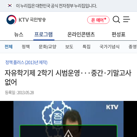
본
메
전
이 누리집은 대한민국 공식 전자정부 누리집입니다.
문
뉴
체
바
바
메
KTV 국민방송
온 에어
로
로
뉴
공식 누리집 주소 확인하기
메뉴 열기
가
가
바
go.kr 주소를 사용하는 누리집은 대한민국 정부기관이 관리하는 누리집입
기
기
로
뉴스
프로그램
온라인콘텐츠
편성표
니다.
가
이밖에 or.kr 또는 .kr등 다른 도메인 주소를 사용하고 있다면 아래 URL에
기
전체
정책
문화/교양
보도
특집
국가기념식
종영
서 도메인 주소를 확인해 보세요
운영중인 공식 누리집보기
정책 플러스 (2013년 제작)
자유학기제 2학기 시범운영···중간·기말고사
없어
등록일 : 2013.05.28