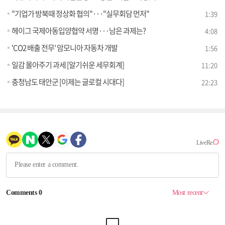
"기업가 방북때 정상화 협의"···"실무회담 먼저"
1:39
헤이그 국제아동입양협약 서명···남은 과제는?
4:08
'CO2 배출 전무' 암모니아 자동차 개발
1:56
일감 몰아주기 과세 [알기쉬운 세무회계]
11:20
충청남도 태안군 [이제는 글로컬 시대다]
22:23