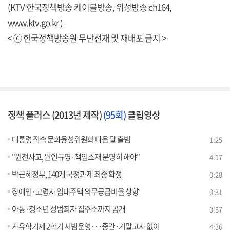
(KTV 한국정책방송 케이블방송, 위성방송 ch164,
www.ktv.go.kr )
< ⓒ 한국정책방송원 무단전재 및 재배포 금지 >
정책 플러스 (2013년 제작)
(95회)
클립영상
대통령 직속 문화융성위원회 다음 달 출범
1:25
"원전사고, 원인규명·책임소재 분명히 해야"
4:17
박근혜정부, 140개 국정과제 최종 확정
0:28
장애인·고령자 임대주택 의무공급비율 상향
0:31
아동·청소년 성범죄자 집주소까지 공개
0:37
자유학기제 2학기 시범운영···중간·기말고사 없어
4:36