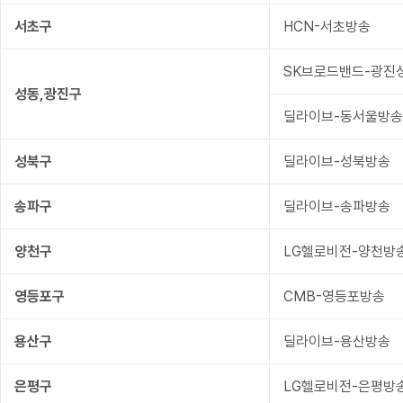
서초구
HCN-서초방송
SK브로드밴드-광진
성동,광진구
딜라이브-동서울방송
성북구
딜라이브-성북방송
송파구
딜라이브-송파방송
양천구
LG헬로비전-양천방
영등포구
CMB-영등포방송
용산구
딜라이브-용산방송
은평구
LG헬로비전-은평방