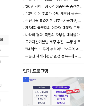
'26년 사이버성폭력 집중단속 중간성과 발표···향후 추진계획은?
40억 이상 초고가 주택 세부담 급증···실수요자 보호 강화
문신시술 표준지침 배포···시술기구, 일회용 사용 후 폐기
제34회 국무회의 이재명 대통령 모두발언
나라의 평화, 국민의 자부심 대체불가 대한민국 이재명 대통령 모두말씀
회
국가자산기본법 제정 추진···부동산·주식 등 통합 관리
"AI 혜택, 모두가 누려야"···'모두의 AI 성장사다리' 출범
0
부동산 세제개편안 완전 정복···내 세금 어떻게 달라지나? [K-정책 사용법]
7
인기 프로그램
1
1
6
1