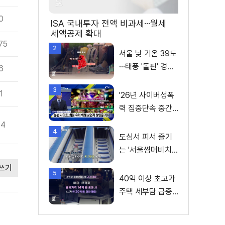
0
ISA 국내투자 전액 비과세···월세
세액공제 확대
75
2
서울 낮 기온 39도
···태풍 '돌핀' 경로
6
변수
3
1
'26년 사이버성폭
력 집중단속 중간
성과 발표···향후 추
64
4
진계획은?
도심서 피서 즐기
는 '서울썸머비치'
인기몰이
쓰기
5
40억 이상 초고가
주택 세부담 급증···
실수요자 보호 강
화