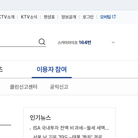
KTV소개
KTV소식
편성표
정보공개
로그인
모바일
164번
스카이라이프
64번
IPTV(KT, SKB, LGU+)
검색
164번
채널안내 펼쳐
스카이라이프
64번
IPTV(KT, SKB, LGU+)
164번
스카이라이프
츠
이용자 참여
클린신고센터
공익신고
인기뉴스
ISA 국내투자 전액 비과세···월세 세액공제 확대
서울 낮 기온 39도···태풍 '돌핀' 경로 변수