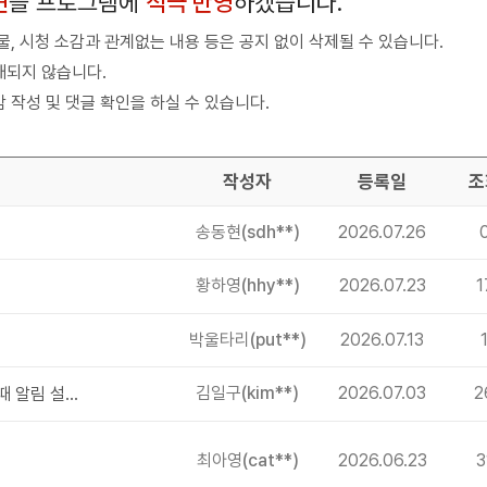
견
을 프로그램에
적극 반영
하겠습니다.
, 시청 소감과 관계없는 내용 등은 공지 없이 삭제될 수 있습니다.
재되지 않습니다.
 작성 및 댓글 확인을 하실 수 있습니다.
작성자
등록일
조
송동현
(sdh**)
2026.07.26
황하영
(hhy**)
2026.07.23
1
박울타리
(put**)
2026.07.13
김일구
(kim**)
2026.07.03
2
혹시 채용정보 나 공지에 새로운 글 올라왔을때 알림 설정 할수 있을까요?
최아영
(cat**)
2026.06.23
3