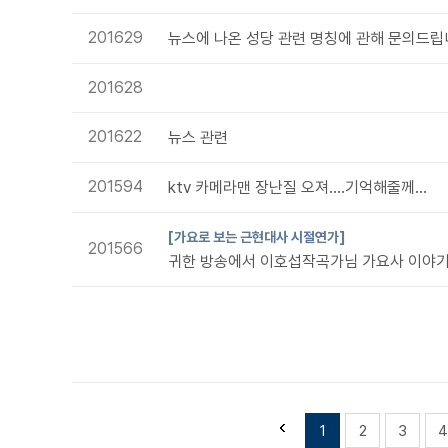
201629
뉴스에 나온 성당 관련 명칭에 관해 문의드립
201628
201622
뉴스 관련
201594
ktv 카메라맨 장난질 오져....기억해줄께...
[가요로 보는 근현대사 시절연가]
201566
귀한 방송에서 이호섭작곡가님 가요사 이야기에 푹. 
1
2
3
4