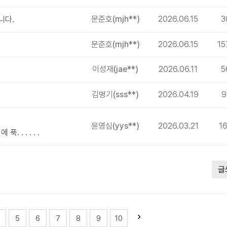
문준호
(mjh**)
2026.06.15
3
니다.
문준호
(mjh**)
2026.06.15
15
이성재
(jae**)
2026.06.11
5
김병기
(sss**)
2026.04.19
9
윤영심
(yys**)
2026.03.21
1
. . . . .
글
5
6
7
8
9
10