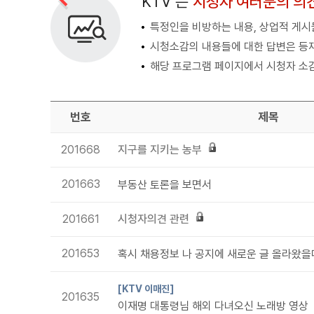
KTV 는
시청자 여러분의 의
특정인을 비방하는 내용, 상업적 게시물
시청소감의 내용들에 대한 답변은 등
해당 프로그램 페이지에서 시청자 소감
번호
제목
201668
지구를 지키는 농부
201663
부동산 토론을 보면서
201661
시청자의견 관련
201653
[KTV 이매진]
201635
이재명 대통령님 해외 다녀오신 노래방 영상