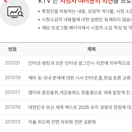
KTV 는
시청자 여러분의 의견
을 프
특정인을 비방하는 내용, 상업적 게시물, 시청 소
시청소감의 내용들에 대한 답변은 등재되지 않습
해당 프로그램 페이지에서 시청자 소감 작성 및 댓
번호
제목
201021
인터넷 뱅킹과 모
201019
201017
엠티와 종강총회,개강총회도 맞춤형으로 과에 알맞게 
201016
대한민국 부산 세계 엑스포
201013
자율 피드백 전면 의무화 전면 공론화