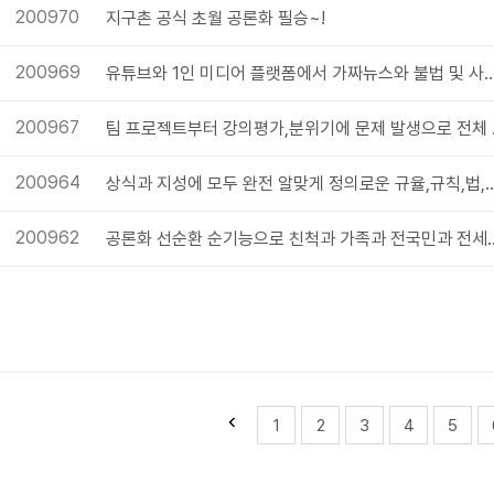
200970
지구촌 공식 초월 공론화 필승~!
200969
유튜브와 1인 미디어 플랫폼에서 가짜뉴스와 불법 및 사기 근절과 예방해
200967
팀 프로젝트부터 
200964
상식과 지성에 모두 완전 알맞게 정의로운 규율,규칙,법,원칙 안내와 
200962
공론화 선순환 순기능으로 친척과 가족과 전국민과 전
1
2
3
4
5