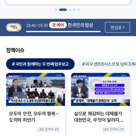
한국인의 밥상
18:40~19:30
편성표
정책이슈
#
국민과 함께하는 두 번째 업무보고
#
미국 샌프란시스코 및 남미 3개
모두의 안전, 모두의 행복···
삶으로 체감하는 대체불가
도약의 하반기
대한민국, 무엇이 달라지나?
[정.주.행]
LIVE 정책 K 3부
LIVE 정책 K 2부