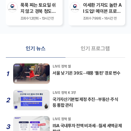
푹푹 찌는 토요일 쉬
이세환 기자도 놀란 A
지 않고 경북 청도로
I 도입! 메이븐 프로젝
간 한성숙 총리! 할머
트가 보여준 미래전 A
조회수 1.3만회 • 13시간 전
조회수 799회 • 16시간 전
니들의 무한 사랑에
I 참모 등장?!｜이스
힘 받고! 운문댐 현장
라엘-하마스전으로 본
점검하며 폭염과 가뭄
AI 전쟁 실사판｜Ar
에 총력 대응 약속#명
my TIGER+ 그리고
벤져스
인기 뉴스
인기 프로그램
대한민국 K-방산
LIVE 정책 썰
1
서울 낮 기온 39도···태풍 '돌핀' 경로 변수
LIVE 정책 K 3부
2
국가자산기본법 제정 추진···부동산·주식
등 통합 관리
LIVE 정책 썰
3
ISA 국내투자 전액 비과세···월세 세액공제