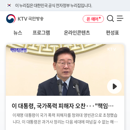
본
메
전
이 누리집은 대한민국 공식 전자정부 누리집입니다.
문
뉴
체
바
바
메
KTV 국민방송
온 에어
로
로
뉴
공식 누리집 주소 확인하기
메뉴 열기
가
가
바
go.kr 주소를 사용하는 누리집은 대한민국 정부기관이 관리하는 누리집입
기
기
로
뉴스
프로그램
온라인콘텐츠
편성표
니다.
가
이밖에 or.kr 또는 .kr등 다른 도메인 주소를 사용하고 있다면 아래 URL에
기
서 도메인 주소를 확인해 보세요
운영중인 공식 누리집보기
이 대통령, 국가폭력 피해자 오찬···"책임지고 치유"
이재명 대통령이 국가 폭력 피해자를 청와대 영빈관으로 초청했습
니다. 이 대통령은 과거사 정리는 다음 세대에 떠넘길 수 없는 해묵
은 과제라며, 국가가 책임지고 치유하겠다고 약속했습니다....