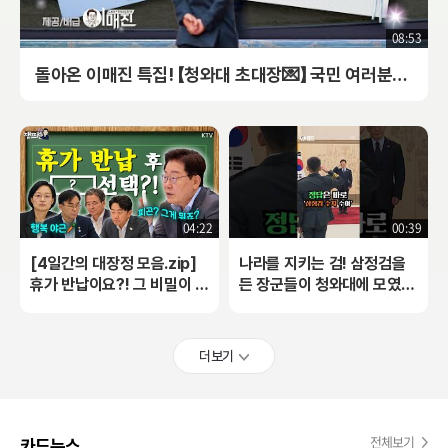
08:53
돌아온 이매진 특집! 【청와대 초대장💌】 국민 여러분을 초대합니다~ 비하인드 스토리하면 이매진! 👀국민의 시선으로 본 업무보고?!#이매진#특집#업무보고
04:22
00:39
[4일간의 대장정 모음.zip]
나라를 지키는 검! 삼정검을
휴가 반납이요?! 그 비밀이 드
든 장군들이 청와대에 모였다
디어 밝혀졌다?! 다 같이 당근
~ 오늘 이 대통령 첫 일정은
을 흔든 사연은~?🥕 (손바닥
바로~#이재명#대통령#삼정
🖐️: 사...살려줘...!)
검#수치#수여식
더보기
전체보기
카드뉴스