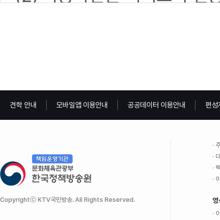
경 내용은 온라인에서 사이트
ㅇ 개인정보의 처리 여부를 
(3) 회원은 변경된 약관에 
ㅇ 개인정보의 처리 정지, 정
며, 변경약관의 효력발생일로
ㅇ 개인정보의 처리로 인하여
의 변경사항에 동의한 것으로
을 권리
견학 안내
모바일앱 이용안내
공공데이터 이용안내
편성
이용자 분들의 개인정보 보호
제 3 조 (약관 외 준칙)
이 약관에 명시되지 않은 사
5. 동의거부권 및 동의 거부에
주
대
위원회심의규정, 정보통신 윤
가입자는 개인정보 수집·이용에
팩
따릅니다.
이
대한 동의를 거부할 경우에는
Copyrightⓒ KTV국민방송. All Rights Reserved.
영
제 4 조 (이용계약의 성립)
이