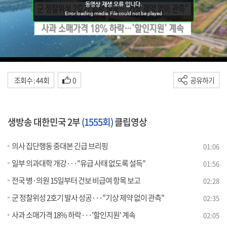
조회수 : 44회
0
공유하기
생방송 대한민국 2부
(1555회)
클립영상
의사 집단행동 중대본 긴급 브리핑
01:06
일부 의과대학 개강···"유급 사태 없도록 설득"
01:56
전국 병·의원 15일부터 건보 비급여 항목 보고
02:28
군 정찰위성 2호기 발사 성공···"기상 제약 없이 관측"
02:35
사과 소매가격 18% 하락···'할인지원' 계속
02:05