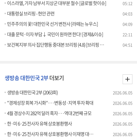
이스라엘, 가자 남부서 지상군 대부분 철수 [글로벌 핫이슈]
05:12
대통령실 브리핑 - 현안 관련
04:03
민주주의의 꽃! 대한민국 선거 변천사 [라떼는 뉴우스]
04:09
대출 문턱·이자 부담↓ 국민이 원하면 한다! [경제&이슈]
22:11
보건복지부 의사 집단행동 중대본 브리핑 (4.8) [브리핑 인사이트]
04:51
생방송 대한민국 2부
더보기
생방송 대한민국 2부 (2063회)
2026.06.05
"경제성장 회복 가시화"···변동성·지역 투자 확대
2026.06.05
4월 경상수지 282억 달러 흑자···역대 2번째 규모
2026.06.05
한·미 6·25 전사자 유해 상호봉환행사
2026.06.05
한·미 6·25 전사자 유해 상호봉환행사 이재명 대통령 추모사
2026.06.05