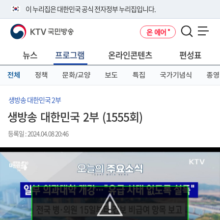
본
메
전
이 누리집은 대한민국 공식 전자정부 누리집입니다.
문
뉴
체
바
바
메
KTV 국민방송
온 에어
로
로
뉴
공식 누리집 주소 확인하기
메뉴 열기
가
가
바
go.kr 주소를 사용하는 누리집은 대한민국 정부기관이 관리하는 누리집입
기
기
로
뉴스
프로그램
온라인콘텐츠
편성표
니다.
가
이밖에 or.kr 또는 .kr등 다른 도메인 주소를 사용하고 있다면 아래 URL에
기
전체
정책
문화/교양
보도
특집
국가기념식
종영
서 도메인 주소를 확인해 보세요
운영중인 공식 누리집보기
생방송 대한민국 2부
생방송 대한민국 2부 (1555회)
등록일 : 2024.04.08 20:46