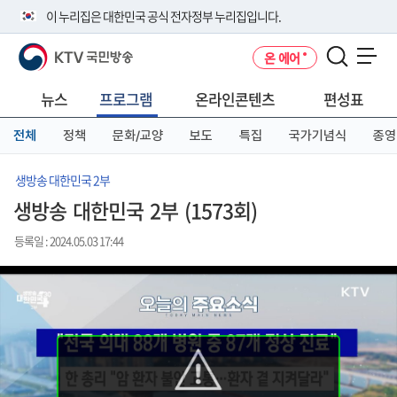
본
메
전
이 누리집은 대한민국 공식 전자정부 누리집입니다.
문
뉴
체
바
바
메
KTV 국민방송
온 에어
로
로
뉴
공식 누리집 주소 확인하기
메뉴 열기
가
가
바
go.kr 주소를 사용하는 누리집은 대한민국 정부기관이 관리하는 누리집입
기
기
로
뉴스
프로그램
온라인콘텐츠
편성표
니다.
가
이밖에 or.kr 또는 .kr등 다른 도메인 주소를 사용하고 있다면 아래 URL에
기
전체
정책
문화/교양
보도
특집
국가기념식
종영
서 도메인 주소를 확인해 보세요
운영중인 공식 누리집보기
생방송 대한민국 2부
생방송 대한민국 2부 (1573회)
등록일 : 2024.05.03 17:44