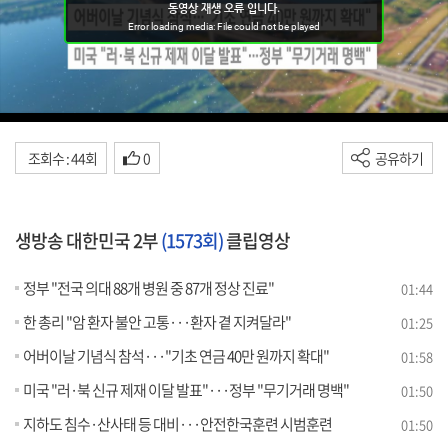
조회수 : 44회
0
공유하기
생방송 대한민국 2부
(1573회)
클립영상
정부 "전국 의대 88개 병원 중 87개 정상 진료"
01:44
한 총리 "암 환자 불안 고통···환자 곁 지켜달라"
01:25
어버이날 기념식 참석···"기초 연금 40만 원까지 확대"
01:58
미국 "러·북 신규 제재 이달 발표"···정부 "무기거래 명백"
01:50
지하도 침수·산사태 등 대비···안전한국훈련 시범훈련
01:50