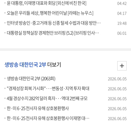
윤 대통령, 이재명 대표와 회담 [외신에 비친 한국]
04:42
오늘은 우리들 세상, 행복한 어린이날 [라떼는 뉴우스]
04:17
인터넷 방송인·중고거래 등 신종 탈세 수법과 대응 방안은? [잘 사는 법]
19:48
대통령실 정책실장 경제현안 브리핑 (5.2) [브리핑 인사이트]
06:01
생방송 대한민국 2부
더보기
생방송 대한민국 2부 (2063회)
2026.06.05
"경제성장 회복 가시화"···변동성·지역 투자 확대
2026.06.05
4월 경상수지 282억 달러 흑자···역대 2번째 규모
2026.06.05
한·미 6·25 전사자 유해 상호봉환행사
2026.06.05
한·미 6·25 전사자 유해 상호봉환행사 이재명 대통령 추모사
2026.06.05