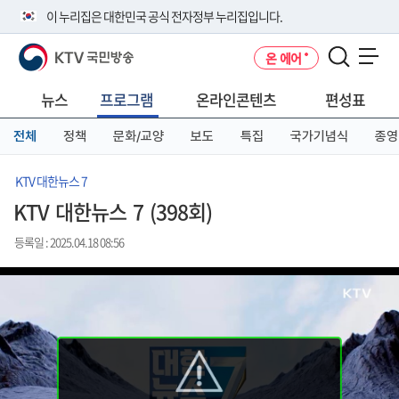
본
메
전
이 누리집은 대한민국 공식 전자정부 누리집입니다.
문
뉴
체
바
바
메
KTV 국민방송
온 에어
로
로
뉴
공식 누리집 주소 확인하기
메뉴 열기
가
가
바
go.kr 주소를 사용하는 누리집은 대한민국 정부기관이 관리하는 누리집입
기
기
로
뉴스
프로그램
온라인콘텐츠
편성표
니다.
가
이밖에 or.kr 또는 .kr등 다른 도메인 주소를 사용하고 있다면 아래 URL에
기
전체
정책
문화/교양
보도
특집
국가기념식
종영
서 도메인 주소를 확인해 보세요
운영중인 공식 누리집보기
KTV 대한뉴스 7
KTV 대한뉴스 7 (398회)
등록일 : 2025.04.18 08:56