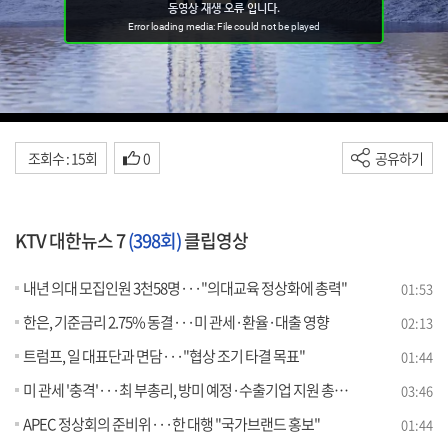
조회수 : 15회
0
공유하기
KTV 대한뉴스 7
(398회)
클립영상
내년 의대 모집인원 3천58명···"의대교육 정상화에 총력"
01:53
한은, 기준금리 2.75% 동결···미 관세·환율·대출 영향
02:13
트럼프, 일 대표단과 면담···"협상 조기 타결 목표"
01:44
미 관세 '충격'···최 부총리, 방미 예정·수출기업 지원 총력 [뉴스의 맥]
03:46
APEC 정상회의 준비위···한 대행 "국가브랜드 홍보"
01:44