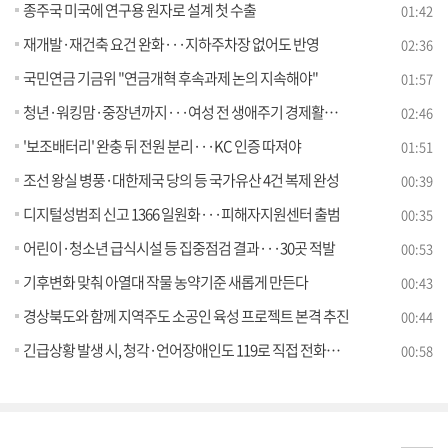
종주국 미국에 연구용 원자로 설계 첫 수출
01:42
재개발·재건축 요건 완화···지하주차장 없어도 반영
02:36
국민연금 기금위 "연금개혁 후속과제 논의 지속해야"
01:57
청년·워킹맘·중장년까지···여성 전 생애주기 경제활동 지원
02:46
'보조배터리' 완충 뒤 전원 분리···KC 인증 따져야
01:51
조선 왕실 병풍·대한제국 당의 등 국가유산 4건 복제 완성
00:39
디지털성범죄 신고 1366 일원화···피해자지원센터 출범
00:35
어린이·청소년 급식시설 등 집중점검 결과···30곳 적발
00:53
기후변화 맞춰 아열대 작물 농약기준 새롭게 만든다
00:43
경상북도와 함께 지역주도 소공인 육성 프로젝트 본격 추진
00:44
긴급상황 발생 시, 청각·언어장애인도 119로 직접 전화하세요
00:58