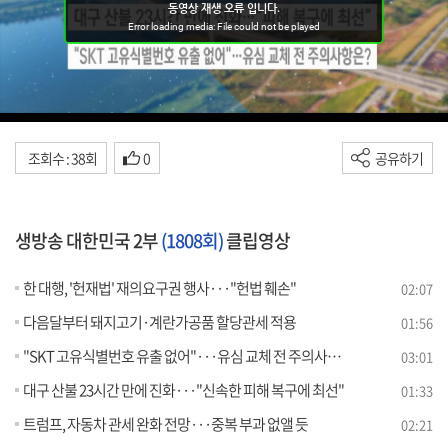
조회수 : 38회
0
공유하기
생방송 대한민국 2부
(1808회)
클립영상
한 대행, '헌재법' 재의요구권 행사···"헌법 훼손"
02:07
다음달부터 돼지고기·계란가공품 할당관세 적용
01:56
"SKT 고유식별번호 유출 없어"···유심 교체 전 주의사항은?
03:01
대구 산불 23시간 만에 진화···"신속한 피해 복구에 최선"
01:33
트럼프, 자동차 관세 완화 전망···중복 부과 없앨 듯
02:21