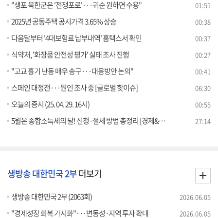
"생포 북한군은 '전쟁포로'···귀순 원하면 수용"
01:51
2025년 공동주택 공시가격 3.65% 상승
00:38
다음달부터 '4대보험료 납부내역' 홈택스서 확인
00:37
식약처, '화장품 안전성 평가' 실태 조사 진행
00:27
"고교 흉기 난동 매우 송구···대응방안 논의"
00:41
스페인 대정전···원인 조사 중 [글로벌 핫이슈]
06:30
오늘의 증시 (25. 04. 29. 16시)
00:55
5월은 종합소득세의 달! 신청·절세 방법 총정리 [경제&이슈]
27:14
생방송 대한민국 2부
더보기
생방송 대한민국 2부 (2063회)
2026.06.05
"경제성장 회복 가시화"···변동성·지역 투자 확대
2026.06.05