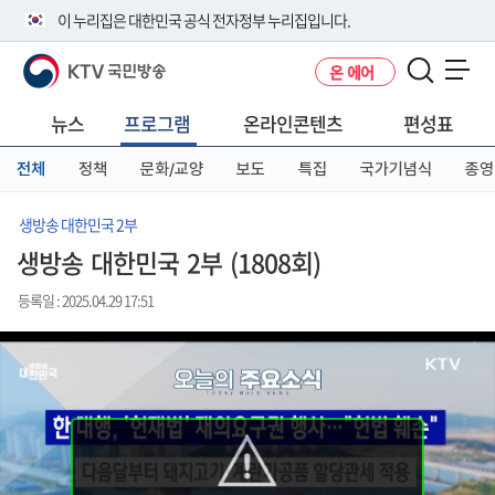
본
메
전
이 누리집은 대한민국 공식 전자정부 누리집입니다.
문
뉴
체
바
바
메
KTV 국민방송
온 에어
로
로
뉴
공식 누리집 주소 확인하기
메뉴 열기
가
가
바
go.kr 주소를 사용하는 누리집은 대한민국 정부기관이 관리하는 누리집입
기
기
로
뉴스
프로그램
온라인콘텐츠
편성표
니다.
가
이밖에 or.kr 또는 .kr등 다른 도메인 주소를 사용하고 있다면 아래 URL에
기
전체
정책
문화/교양
보도
특집
국가기념식
종영
서 도메인 주소를 확인해 보세요
운영중인 공식 누리집보기
생방송 대한민국 2부
생방송 대한민국 2부 (1808회)
등록일 : 2025.04.29 17:51