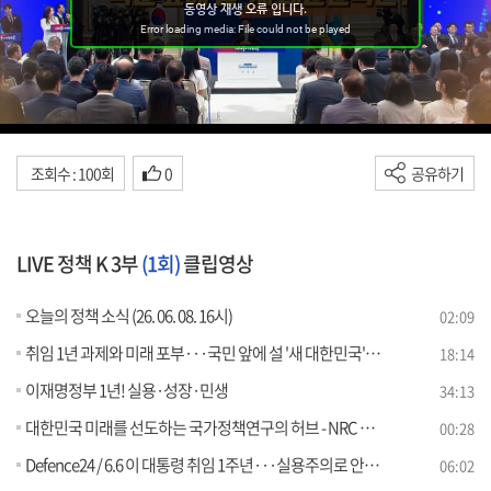
조회수 : 100회
0
공유하기
LIVE 정책 K 3부
(1회)
클립영상
오늘의 정책 소식 (26. 06. 08. 16시)
02:09
취임 1년 과제와 미래 포부···국민 앞에 설 '새 대한민국'은?
18:14
이재명정부 1년! 실용·성장·민생
34:13
대한민국 미래를 선도하는 국가정책연구의 허브 - NRC 경제·인문사회연구회
00:28
Defence24 / 6.6 이 대통령 취임 1주년···실용주의로 안정화 [외신에 비친 한국]
06:02