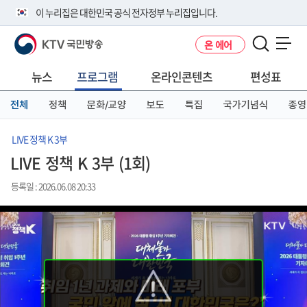
본
메
전
이 누리집은 대한민국 공식 전자정부 누리집입니다.
문
뉴
체
바
바
메
KTV 국민방송
온 에어
로
로
뉴
공식 누리집 주소 확인하기
메뉴 열기
가
가
바
go.kr 주소를 사용하는 누리집은 대한민국 정부기관이 관리하는 누리집입
기
기
로
뉴스
프로그램
온라인콘텐츠
편성표
니다.
가
이밖에 or.kr 또는 .kr등 다른 도메인 주소를 사용하고 있다면 아래 URL에
기
전체
정책
문화/교양
보도
특집
국가기념식
종영
서 도메인 주소를 확인해 보세요
운영중인 공식 누리집보기
LIVE 정책 K 3부
LIVE 정책 K 3부 (1회)
등록일 : 2026.06.08 20:33