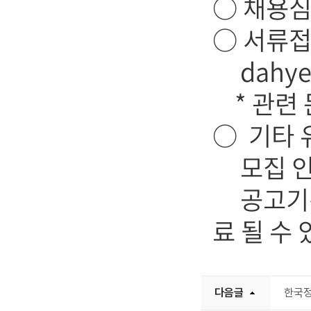
○ 채용심사
○ 서류
dahye7
* 관련 문
○ 기타
모집 인원
공고기간 
료 될 수
다음글
한국정