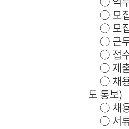
○ 역무비
○ 모집인
○ 모집대
○ 근무지
○ 접수기간
○ 제출서
○ 채용심
도 통보)
○ 채용문의
○ 서류접수