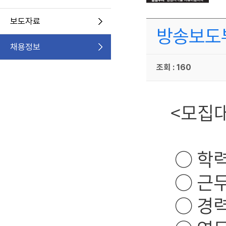
보도자료
방송보도부
채용정보
조회 : 160
<모집대상
○ 학력
○ 근무형
○ 경력사