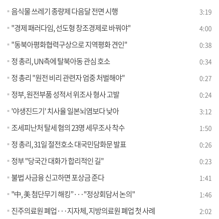
음식물 쓰레기 종량제 다음달 전면 시행
3:19
"경제 패러다임, 선도형 창조경제로 바꿔야"
4:00
"동북아평화협력구상으로 지역평화 견인"
0:38
정 총리, UN측에 탈북아동 관심 호소
0:34
정 총리 "원전 비리 관련자 엄중 처벌해야"
0:27
정부, 원전부품 성적서 위조사 형사 고발
0:24
'야생진드기' 치사율 일본뇌염보다 낮아
3:12
조세피난처 탈세 혐의 23명 세무조사 착수
1:50
정 총리, 31일 절전호소 대국민담화문 발표
0:26
정부 "당국간 대화가 합리적인 길"
0:23
불법 사금융 신고하면 포상금 준다
1:41
"中, 美 첨단무기 해킹”···"정상회담서 논의"
1:46
진주의료원 폐업···지자체, 지방의료원 폐업 첫 사례
2:02