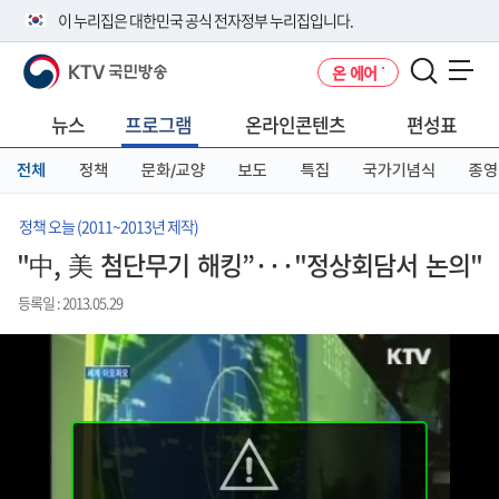
본
메
전
이 누리집은 대한민국 공식 전자정부 누리집입니다.
문
뉴
체
바
바
메
KTV 국민방송
온 에어
로
로
뉴
공식 누리집 주소 확인하기
메뉴 열기
가
가
바
go.kr 주소를 사용하는 누리집은 대한민국 정부기관이 관리하는 누리집입
기
기
로
뉴스
프로그램
온라인콘텐츠
편성표
니다.
가
이밖에 or.kr 또는 .kr등 다른 도메인 주소를 사용하고 있다면 아래 URL에
기
전체
정책
문화/교양
보도
특집
국가기념식
종영
서 도메인 주소를 확인해 보세요
운영중인 공식 누리집보기
정책 오늘 (2011~2013년 제작)
"中, 美 첨단무기 해킹”···"정상회담서 논의"
등록일 : 2013.05.29