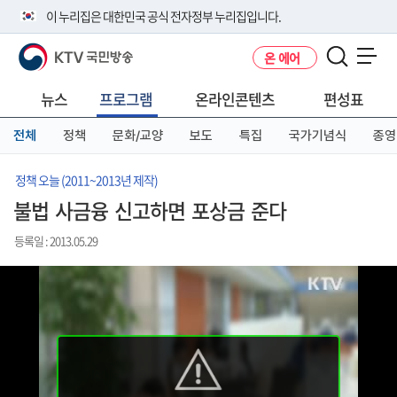
본
메
전
이 누리집은 대한민국 공식 전자정부 누리집입니다.
문
뉴
체
바
바
메
KTV 국민방송
온 에어
로
로
뉴
공식 누리집 주소 확인하기
메뉴 열기
가
가
바
go.kr 주소를 사용하는 누리집은 대한민국 정부기관이 관리하는 누리집입
기
기
로
뉴스
프로그램
온라인콘텐츠
편성표
니다.
가
이밖에 or.kr 또는 .kr등 다른 도메인 주소를 사용하고 있다면 아래 URL에
기
전체
정책
문화/교양
보도
특집
국가기념식
종영
서 도메인 주소를 확인해 보세요
운영중인 공식 누리집보기
정책 오늘 (2011~2013년 제작)
불법 사금융 신고하면 포상금 준다
등록일 : 2013.05.29