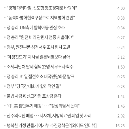
"경제 패러다임, 선도형 창조경제로 바꿔야"
4:00
"동북아평화협력구상으로 지역평화 견인"
0:38
정 총리, UN측에 탈북아동 관심 호소
0:34
정 총리 "원전 비리 관련자 엄중 처벌해야"
0:27
정부, 원전부품 성적서 위조사 형사 고발
0:24
'야생진드기' 치사율 일본뇌염보다 낮아
3:12
조세피난처 탈세 혐의 23명 세무조사 착수
1:50
정 총리, 31일 절전호소 대국민담화문 발표
0:26
정부 "당국간 대화가 합리적인 길"
0:23
불법 사금융 신고하면 포상금 준다
1:41
"中, 美 첨단무기 해킹”···"정상회담서 논의"
1:46
진주의료원 폐업···지자체, 지방의료원 폐업 첫 사례
2:02
행복한 가정 만들기 여가부 추진정책은? [와이드 인터뷰]
16:25