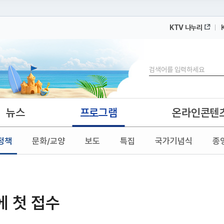
KTV 나누리
 누리집입니다.
 아래 URL에서 도메인 주소를 확인해 보세요
검색
뉴스
프로그램
온라인콘텐
정책
문화/교양
보도
특집
국가기념식
종
 첫 접수