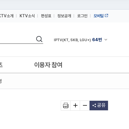
KTV소개
KTV소식
편성표
정보공개
로그인
모바일
164번
스카이라이프
검색
64번
채널안내 펼쳐
IPTV(KT, SKB, LGU+)
164번
스카이라이프
64번
IPTV(KT, SKB, LGU+)
츠
이용자 참여
164번
스카이라이프
영
공유