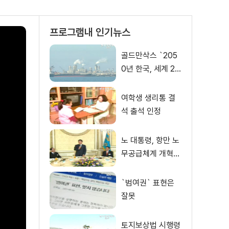
프로그램내 인기뉴스
골드만삭스 `205
0년 한국, 세계 2
위 부국`
여학생 생리통 결
석 출석 인정
노 대통령, 항만 노
무공급체계 개혁
유공자 격려
`범여권` 표현은
잘못
토지보상법 시행령