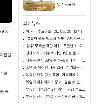
및 시행규칙
최신뉴스
이 시각 주요뉴스 (26. 08. 08. 12시)
영상보기
"복잡한 웹툰·웹소설 환불···증빙서류 요구까지"
'입추' 무색한 극한 더위···주말엔 비·소나기
전세사기 피해주택 매입 1만 호 돌파···피해 지원 속도
여재판을
식중독 환자 28% 증가···9월에 최다 "입추 방심 금물"
폭염 속 에어컨 사용 일상···전기요금 줄이려면?
하기로
농축산 현장 덮친 폭염···가축피해 이틀 새 28만 마리↑
폭염에 악취까지 이중고···멈출 수 없는 필수노동
부동산 정책점검 2차 회의···공급 속도전 본격화하나
심원을
부동산 점검 2차 회의···수도권 공급대책 논의