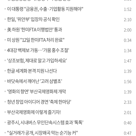
이 대통령 "금융권, 수출·기업활동 지원해야"
1:52
한일, '위안부' 입장차 공식 확인
2:10
美 하원 '한미FTA 이행법안' 통과
2:00
미 상원 "12일 한미FTA 처리 완료"
0:34
4대강 백제보 가동…'가뭄 홍수 조절'
1:34
'상조보험, 제대로 알고 가입하세요'
1:47
한글 세계화 본격 지원 나선다
1:39
바닷속에서 깨어난 '고려 삼별초'
1:56
'영화의 향연' 부산국제영화제 개막
1:39
청년 창업 아이디어 경연 '축제 한마당'
2:33
부산국제영화제 이렇게 즐기자!
2:01
광주시, 시내버스 무인단속시스템 효과 '톡톡'
0:40
"실거래가 공개, 시장왜곡 막는 순기능 커"
0:47