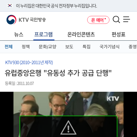
본
메
전
이 누리집은 대한민국 공식 전자정부 누리집입니다.
문
뉴
체
바
바
메
KTV 국민방송
온 에어
로
로
뉴
공식 누리집 주소 확인하기
메뉴 열기
가
가
바
go.kr 주소를 사용하는 누리집은 대한민국 정부기관이 관리하는 누리집입
기
기
로
뉴스
프로그램
온라인콘텐츠
편성표
니다.
가
이밖에 or.kr 또는 .kr등 다른 도메인 주소를 사용하고 있다면 아래 URL에
기
전체
정책
문화/교양
보도
특집
국가기념식
종영
서 도메인 주소를 확인해 보세요
운영중인 공식 누리집보기
KTV 930 (2010~2011년 제작)
유럽중앙은행 "유동성 추가 공급 단행"
등록일 : 2011.10.07