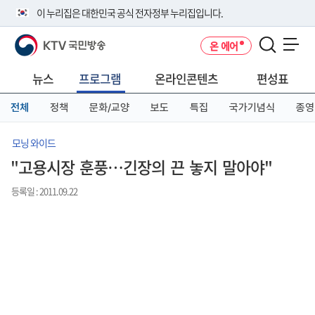
본
메
전
이 누리집은 대한민국 공식 전자정부 누리집입니다.
문
뉴
체
바
바
메
KTV 국민방송
온 에어
로
로
뉴
공식 누리집 주소 확인하기
메뉴 열기
가
가
바
go.kr 주소를 사용하는 누리집은 대한민국 정부기관이 관리하는 누리집입
기
기
로
뉴스
프로그램
온라인콘텐츠
편성표
니다.
가
이밖에 or.kr 또는 .kr등 다른 도메인 주소를 사용하고 있다면 아래 URL에
기
전체
정책
문화/교양
보도
특집
국가기념식
종영
서 도메인 주소를 확인해 보세요
운영중인 공식 누리집보기
모닝 와이드
"고용시장 훈풍…긴장의 끈 놓지 말아야"
등록일 : 2011.09.22