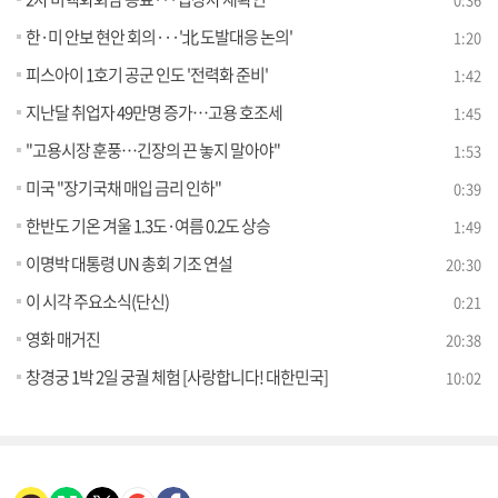
한·미 안보 현안 회의···'北 도발대응 논의'
1:20
피스아이 1호기 공군 인도 '전력화 준비'
1:42
지난달 취업자 49만명 증가…고용 호조세
1:45
"고용시장 훈풍…긴장의 끈 놓지 말아야"
1:53
미국 "장기국채 매입 금리 인하"
0:39
한반도 기온 겨울 1.3도·여름 0.2도 상승
1:49
이명박 대통령 UN 총회 기조 연설
20:30
이 시각 주요소식(단신)
0:21
영화 매거진
20:38
창경궁 1박 2일 궁궐 체험 [사랑합니다! 대한민국]
10:02