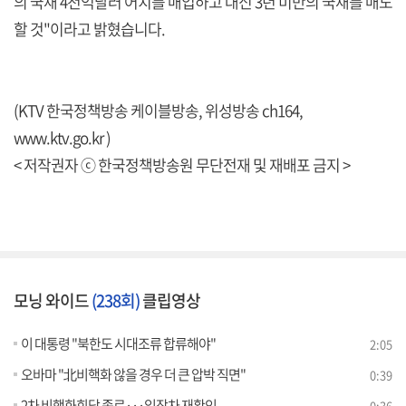
의 국채 4천억달러 어치를 매입하고 대신 3년 미만의 국채를 매도
할 것"이라고 밝혔습니다.
(KTV 한국정책방송 케이블방송, 위성방송 ch164,
www.ktv.go.kr )
< 저작권자 ⓒ 한국정책방송원 무단전재 및 재배포 금지 >
모닝 와이드
(238회)
클립영상
이 대통령 "북한도 시대조류 합류해야"
2:05
오바마 "北비핵화 않을 경우 더 큰 압박 직면"
0:39
2차 비핵화회담 종료···입장차 재확인
0:36