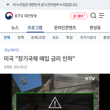
본
메
전
이 누리집은 대한민국 공식 전자정부 누리집입니다.
문
뉴
체
바
바
메
KTV 국민방송
온 에어
로
로
뉴
공식 누리집 주소 확인하기
메뉴 열기
가
가
바
go.kr 주소를 사용하는 누리집은 대한민국 정부기관이 관리하는 누리집입
기
기
로
뉴스
프로그램
온라인콘텐츠
편성표
니다.
가
이밖에 or.kr 또는 .kr등 다른 도메인 주소를 사용하고 있다면 아래 URL에
기
전체
정책
문화/교양
보도
특집
국가기념식
종영
서 도메인 주소를 확인해 보세요
운영중인 공식 누리집보기
모닝 와이드
미국 "장기국채 매입 금리 인하"
등록일 : 2011.09.22