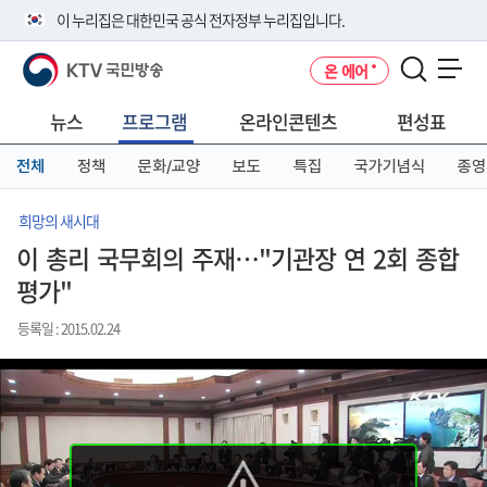
본
메
전
이 누리집은 대한민국 공식 전자정부 누리집입니다.
문
뉴
체
바
바
메
KTV 국민방송
온 에어
로
로
뉴
공식 누리집 주소 확인하기
메뉴 열기
가
가
바
go.kr 주소를 사용하는 누리집은 대한민국 정부기관이 관리하는 누리집입
기
기
로
뉴스
프로그램
온라인콘텐츠
편성표
니다.
가
이밖에 or.kr 또는 .kr등 다른 도메인 주소를 사용하고 있다면 아래 URL에
기
전체
정책
문화/교양
보도
특집
국가기념식
종영
서 도메인 주소를 확인해 보세요
운영중인 공식 누리집보기
희망의 새시대
이 총리 국무회의 주재…"기관장 연 2회 종합
평가"
등록일 : 2015.02.24