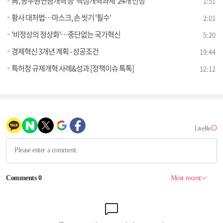
靑, 공무원연금개혁 등 '핵심개혁과제' 24개 선정
1:51
황사 대처법…마스크, 손 씻기 '필수'
2:01
'비정상의 정상화'…중단없는 국가혁신
5:20
경제혁신 3개년 계획 - 성공조건
19:44
특허청 규제개혁 사례&성과 [정책이슈 톡톡]
12:12