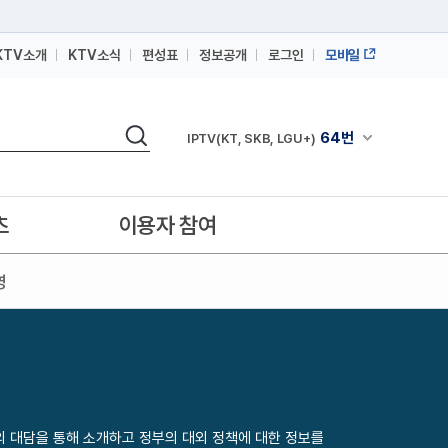
KTV소개
KTV소식
편성표
정보공개
로그인
모바일
164번
스카이라이프
64번
IPTV(KT, SKB, LGU+)
검색
164번
채널안내 펼쳐
스카이라이프
64번
IPTV(KT, SKB, LGU+)
164번
스카이라이프
츠
이용자 참여
영
 대담을 통해 소개하고 정부의 대외 정책에 대한 정보를