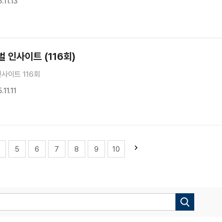
11.13
 인사이트 (116회)
사이트 116회
11.11
5
6
7
8
9
10