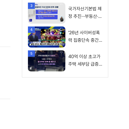
3
국가자산기본법 제
정 추진···부동산·주
식 등 통합 관리
4
'26년 사이버성폭
력 집중단속 중간
성과 발표···향후 추
5
진계획은?
40억 이상 초고가
주택 세부담 급증···
실수요자 보호 강
화