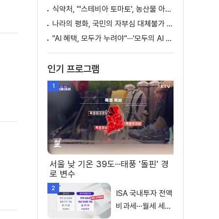
식약처, "'스테비아 토마토', 농산물 아닌 가공식품"
나라의 평화, 국민의 자부심 대체불가 대한민국 이재명 대통령 모두말씀
"AI 혜택, 모두가 누려야"···'모두의 AI 성장사다리' 출범
인기 프로그램
1
서울 낮 기온 39도···태풍 '돌핀' 경
로 변수
2
ISA 국내투자 전액
비과세···월세 세액
공제 확대