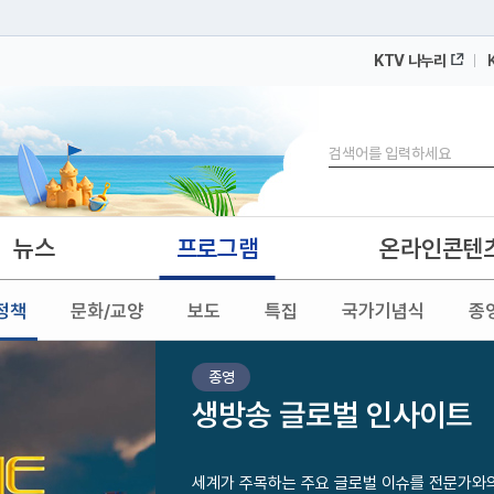
KTV 나누리
 누리집입니다.
 아래 URL에서 도메인 주소를 확인해 보세요
검색
뉴스
프로그램
온라인콘텐
정책
문화/교양
보도
특집
국가기념식
종
종영
생방송 글로벌 인사이트
세계가 주목하는 주요 글로벌 이슈를 전문가와의