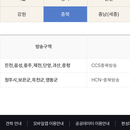
강원
충북
충남(세종)
방송구역
진천,음성,충주,제천,단양,괴산,증평
CCS충북방송
청주시,보은군,옥천군,영동군
HCN-충북방송
견학 안내
모바일앱 이용안내
공공데이터 이용안내
편성