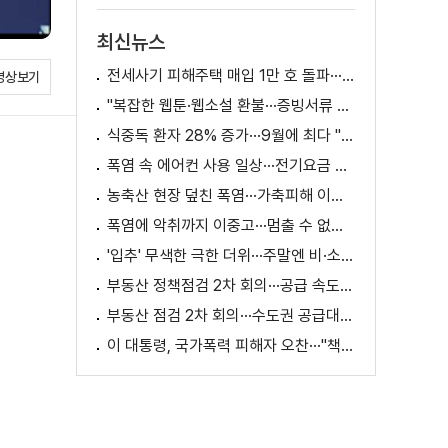
최신뉴스
전세사기 피해주택 매입 1만 호 돌파···피해 지원 속도
영상보기
"복잡한 웹툰·웹소설 환불···증빙서류 요구까지"
식중독 환자 28% 증가···9월에 최다 "입추 방심 금물"
폭염 속 에어컨 사용 일상···전기요금 줄이려면?
농축산 현장 덮친 폭염···가축피해 이틀 새 28만 마리↑
폭염에 악취까지 이중고···멈출 수 없는 필수노동
'입추' 무색한 극한 더위···주말엔 비·소나기
부동산 정책점검 2차 회의···공급 속도전 본격화하나
부동산 점검 2차 회의···수도권 공급대책 논의
이 대통령, 국가폭력 피해자 오찬···"책임지고 치유"