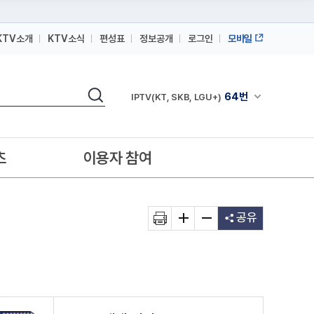
KTV소개
KTV소식
편성표
정보공개
로그인
모바일
164번
스카이라이프
검색
64번
채널안내 펼쳐
IPTV(KT, SKB, LGU+)
164번
스카이라이프
64번
IPTV(KT, SKB, LGU+)
츠
이용자 참여
164번
스카이라이프
공유