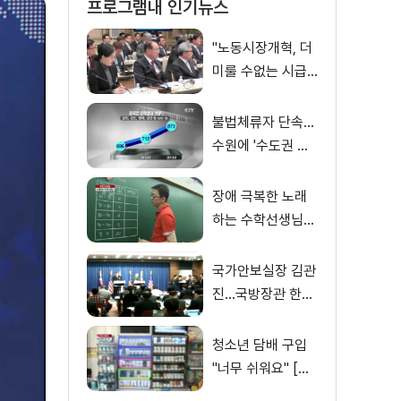
프로그램내 인기뉴스
"노동시장개혁, 더
미룰 수없는 시급
한 과제"
불법체류자 단속…
수원에 '수도권 광
역단속팀' 설치
장애 극복한 노래
하는 수학선생님
[국민리포트]
국가안보실장 김관
진…국방장관 한민
구 내정
청소년 담배 구입
"너무 쉬워요" [국
민리포트]