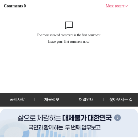
공지사항
채용정보
채널안내
찾아오시는 길
30128 세종특별자치시 정부2청사로 13 한국정책방송원 KTV
TEL: 044-204-8000
Copyrightⓒ KTV 국민방송 All Rights Reserved.
PC버전
앱 다운로드