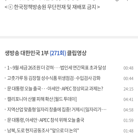
< ⓒ 한국정책방송원 무단전재 및 재배포 금지 >
생방송 대한민국 1부
(271회)
클립영상
1∼9월 세금 26조원 더 걷혀···법인세 연간목표 초과 달성
00:48
고춧가루 등 김장철 성수식품 위생점검·수입검사 강화
00:44
문 대통령 오늘 출국···아세안·APEC 정상외교 과제는?
24:15
캘리포니아 산불 피해 확산 [월드 투데이]
04:41
지역산업 맞춤형 일자리 창출에 집중! 거제시 [일자리가 희망이다]
04:58
문 대통령, 아세안·APEC 참석 위해 오늘 출국
01:59
남북, 도로 현지공동조사 "앞으로 더 논의"
01:48