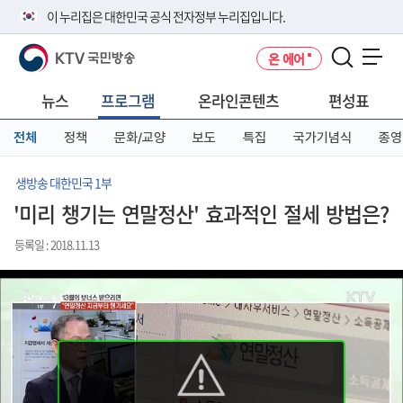
본
메
전
이 누리집은 대한민국 공식 전자정부 누리집입니다.
문
뉴
체
바
바
메
KTV 국민방송
온 에어
로
로
뉴
공식 누리집 주소 확인하기
메뉴 열기
가
가
바
go.kr 주소를 사용하는 누리집은 대한민국 정부기관이 관리하는 누리집입
기
기
로
뉴스
프로그램
온라인콘텐츠
편성표
니다.
가
이밖에 or.kr 또는 .kr등 다른 도메인 주소를 사용하고 있다면 아래 URL에
기
전체
정책
문화/교양
보도
특집
국가기념식
종영
서 도메인 주소를 확인해 보세요
운영중인 공식 누리집보기
생방송 대한민국 1부
'미리 챙기는 연말정산' 효과적인 절세 방법은?
등록일 : 2018.11.13