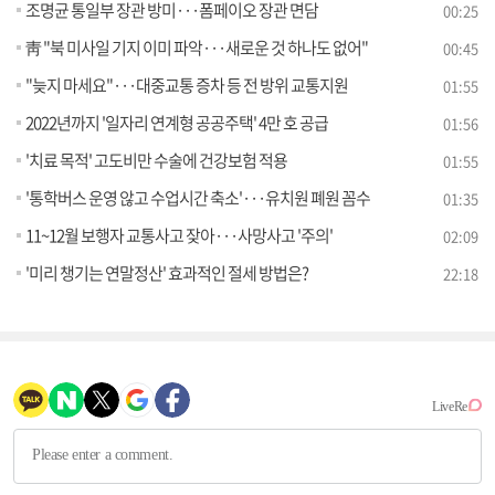
조명균 통일부 장관 방미···폼페이오 장관 면담
00:25
靑 "북 미사일 기지 이미 파악···새로운 것 하나도 없어"
00:45
"늦지 마세요"···대중교통 증차 등 전 방위 교통지원
01:55
2022년까지 '일자리 연계형 공공주택' 4만 호 공급
01:56
'치료 목적' 고도비만 수술에 건강보험 적용
01:55
'통학버스 운영 않고 수업시간 축소'···유치원 폐원 꼼수
01:35
11~12월 보행자 교통사고 잦아···사망사고 '주의'
02:09
'미리 챙기는 연말정산' 효과적인 절세 방법은?
22:18