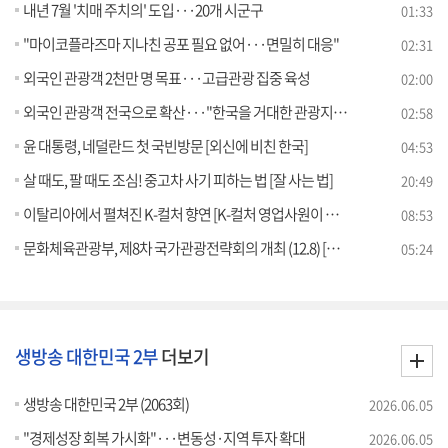
내년 7월 '치매 주치의' 도입···20개 시군구
01:33
"마이코플라즈마 지나친 공포 필요 없어···면밀히 대응"
02:31
외국인 관광객 2천만 명 목표···고급관광 집중 육성
02:00
외국인 관광객 전국으로 확산···"한국을 거대한 관광지로"
02:58
윤 대통령, 네덜란드 첫 국빈방문 [외신에 비친 한국]
04:53
살 때도, 팔 때도 조심! 중고차 사기 피하는 법 [잘 사는 법]
20:49
이탈리아에서 펼쳐진 K-컬처 향연 [K-컬처 영업사원이 뛴다]
08:53
문화체육관광부, 제8차 국가관광전략회의 개최 (12.8) [브리핑 인사이트]
05:24
생방송 대한민국 2부
더보기
생방송 대한민국 2부 (2063회)
2026.06.05
"경제성장 회복 가시화"···변동성·지역 투자 확대
2026.06.05