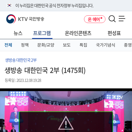
본
메
전
이 누리집은 대한민국 공식 전자정부 누리집입니다.
문
뉴
체
바
바
메
KTV 국민방송
온 에어
로
로
뉴
공식 누리집 주소 확인하기
메뉴 열기
가
가
바
go.kr 주소를 사용하는 누리집은 대한민국 정부기관이 관리하는 누리집입
기
기
로
뉴스
프로그램
온라인콘텐츠
편성표
니다.
가
이밖에 or.kr 또는 .kr등 다른 도메인 주소를 사용하고 있다면 아래 URL에
기
전체
정책
문화/교양
보도
특집
국가기념식
종영
서 도메인 주소를 확인해 보세요
운영중인 공식 누리집보기
생방송 대한민국 2부
생방송 대한민국 2부 (1475회)
등록일 : 2023.12.08 19:28