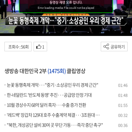
조회수 : 56회
1
공유하기
생방송 대한민국 2부
(1475회)
클립영상
눈꽃 동행축제 개막···"중기·소상공인 우리 경제 근간"
01:46
한-네덜란드 '반도체 동맹' 추진···공급망 안정 기대
01:48
10월 경상수지 68억 달러 흑자···수출 증가 전환
01:55
'레드백' 장갑차 129대 호주 수출계약 체결···3조원대 규모
00:32
"북한, 개성공단 설비 30여 곳 무단 가동···즉각 중단 촉구"
00:36