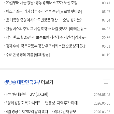
29일부터 서울 강남·명동 광역버스 22개 노선 조정
00:41
이스라엘군, 가자 남부 주간 전투 중단 [글로벌 핫이슈]
06:07
윤 대통령 중앙아시아 국빈방문 결산···순방 성과는?
07:54
관광버스의 추억 그 시절 여행 스타일 엿보기 [라떼는 뉴우스]
04:33
청약 한도 월 25만 원, 보증보험 개선해 주거안정 [경제&이슈]
20:36
경제수석·국토교통부 장관 우즈베키스탄 순방 성과 (6.14) [브리핑 인사이트]
05:31
수려한 평창의 여름 [함께 힐링]
01:19
생방송 대한민국 2부
더보기
생방송 대한민국 2부 (2063회)
2026.06.05
"경제성장 회복 가시화"···변동성·지역 투자 확대
2026.06.05
4월 경상수지 282억 달러 흑자···역대 2번째 규모
2026.06.05