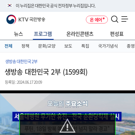
본
메
전
이 누리집은 대한민국 공식 전자정부 누리집입니다.
문
뉴
체
바
바
메
KTV 국민방송
온 에어
로
로
뉴
공식 누리집 주소 확인하기
메뉴 열기
가
가
바
go.kr 주소를 사용하는 누리집은 대한민국 정부기관이 관리하는 누리집입
기
기
로
뉴스
프로그램
온라인콘텐츠
편성표
니다.
가
이밖에 or.kr 또는 .kr등 다른 도메인 주소를 사용하고 있다면 아래 URL에
기
전체
정책
문화/교양
보도
특집
국가기념식
종영
서 도메인 주소를 확인해 보세요
운영중인 공식 누리집보기
생방송 대한민국 2부
생방송 대한민국 2부 (1599회)
등록일 : 2024.06.17 20:09