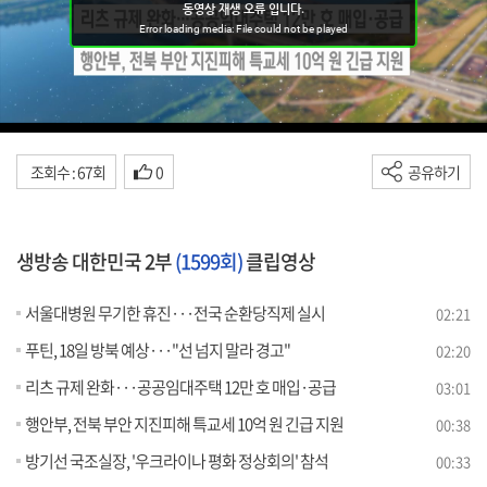
조회수 : 67회
0
공유하기
생방송 대한민국 2부
(1599회)
클립영상
서울대병원 무기한 휴진···전국 순환당직제 실시
02:21
푸틴, 18일 방북 예상···"선 넘지 말라 경고"
02:20
리츠 규제 완화···공공임대주택 12만 호 매입·공급
03:01
행안부, 전북 부안 지진피해 특교세 10억 원 긴급 지원
00:38
방기선 국조실장, '우크라이나 평화 정상회의' 참석
00:33