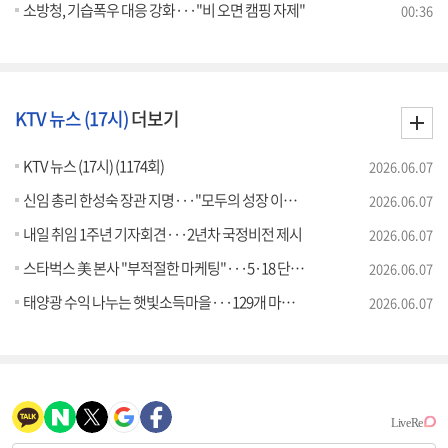
소방청, 기습폭우 대응 강화···"비 오면 캠핑 자제"
00:36
KTV 뉴스 (17시)
더보기
KTV 뉴스 (17시) (1174회)
2026.06.07
신임 총리 한성숙 장관 지명···"모두의 성장 이끌 적임자"
2026.06.07
내일 취임 1주년 기자회견···2년차 국정비전 제시
2026.06.07
스타벅스 美 본사 "부적절한 마케팅"···5·18 단체에 사과
2026.06.07
태양광 수익 나누는 햇빛소득마을···129개 마을 신청
2026.06.07