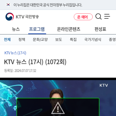
본
메
전
이 누리집은 대한민국 공식 전자정부 누리집입니다.
문
뉴
체
바
바
메
KTV 국민방송
온 에어
로
로
뉴
공식 누리집 주소 확인하기
메뉴 열기
가
가
바
go.kr 주소를 사용하는 누리집은 대한민국 정부기관이 관리하는 누리집입
기
기
로
뉴스
프로그램
온라인콘텐츠
편성표
니다.
가
이밖에 or.kr 또는 .kr등 다른 도메인 주소를 사용하고 있다면 아래 URL에
기
전체
정책
문화/교양
보도
특집
국가기념식
종영
서 도메인 주소를 확인해 보세요
운영중인 공식 누리집보기
KTV 뉴스 (17시)
KTV 뉴스 (17시) (1072회)
등록일 : 2024.07.07 17:32