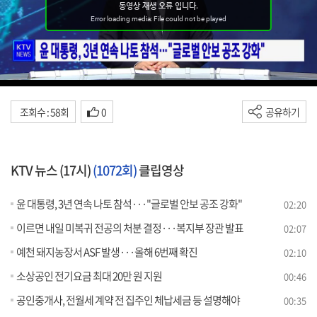
조회수 : 58회
0
공유하기
KTV 뉴스 (17시)
(1072회)
클립영상
윤 대통령, 3년 연속 나토 참석···"글로벌 안보 공조 강화"
02:20
이르면 내일 미복귀 전공의 처분 결정···복지부 장관 발표
02:07
예천 돼지농장서 ASF 발생···올해 6번째 확진
02:10
소상공인 전기요금 최대 20만 원 지원
00:46
공인중개사, 전월세 계약 전 집주인 체납세금 등 설명해야
00:35