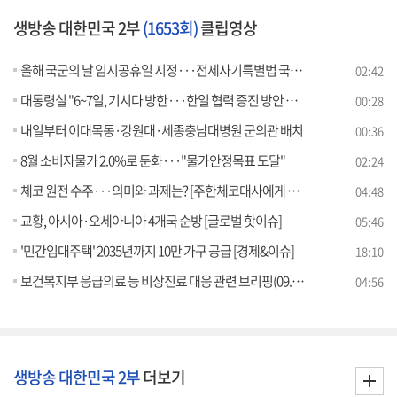
생방송 대한민국 2부
(1653회)
클립영상
올해 국군의 날 임시공휴일 지정···전세사기특별법 국무회의 통과
02:42
대통령실 "6~7일, 기시다 방한···한일 협력 증진 방안 논의"
00:28
내일부터 이대목동·강원대·세종충남대병원 군의관 배치
00:36
8월 소비자물가 2.0%로 둔화···"물가안정목표 도달"
02:24
체코 원전 수주···의미와 과제는? [주한체코대사에게 듣는다]
04:48
교황, 아시아·오세아니아 4개국 순방 [글로벌 핫이슈]
05:46
'민간임대주택' 2035년까지 10만 가구 공급 [경제&이슈]
18:10
보건복지부 응급의료 등 비상진료 대응 관련 브리핑(09.02) [브리핑 인사이트]
04:56
생방송 대한민국 2부
더보기