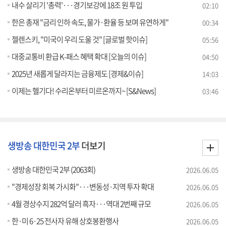
내수 살리기 '총력'···경기보강에 18조 원 투입
02:10
한은 총재 "금리 인하 속도, 물가·환율 등 보며 유연하게"
00:34
젤렌스키, "미국이 우리 도울 것" [글로벌 핫이슈]
05:56
대중교통비 환급 K-패스 혜택 확대 [오늘의 이슈]
04:50
2025년 새롭게 달라지는 금융제도 [경제&이슈]
14:03
이제는 헬기다! 수리온부터 미르온까지~ [S&News]
03:46
생방송 대한민국 2부
더보기
생방송 대한민국 2부 (2063회)
2026.06.05
"경제성장 회복 가시화"···변동성·지역 투자 확대
2026.06.05
4월 경상수지 282억 달러 흑자···역대 2번째 규모
2026.06.05
한·미 6·25 전사자 유해 상호봉환행사
2026.06.05