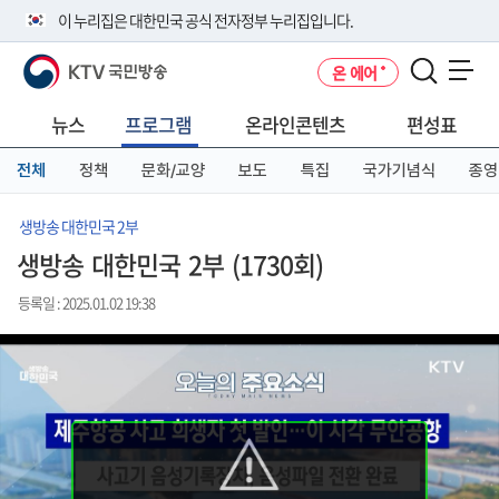
본
메
전
이 누리집은 대한민국 공식 전자정부 누리집입니다.
문
뉴
체
바
바
메
KTV 국민방송
온 에어
로
로
뉴
공식 누리집 주소 확인하기
메뉴 열기
가
가
바
go.kr 주소를 사용하는 누리집은 대한민국 정부기관이 관리하는 누리집입
기
기
로
뉴스
프로그램
온라인콘텐츠
편성표
니다.
가
이밖에 or.kr 또는 .kr등 다른 도메인 주소를 사용하고 있다면 아래 URL에
기
전체
정책
문화/교양
보도
특집
국가기념식
종영
서 도메인 주소를 확인해 보세요
운영중인 공식 누리집보기
생방송 대한민국 2부
생방송 대한민국 2부 (1730회)
등록일 : 2025.01.02 19:38