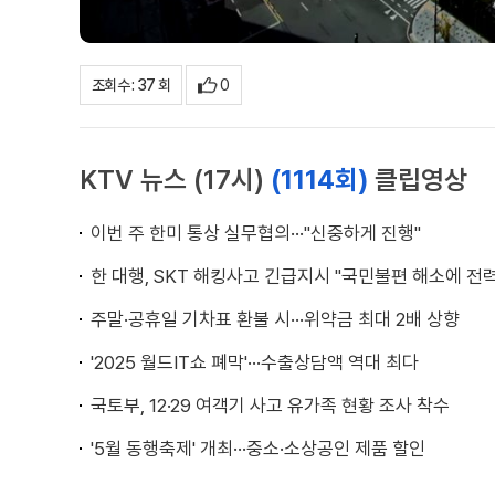
0
조회수 : 37 회
KTV 뉴스 (17시)
(1114회)
클립영상
이번 주 한미 통상 실무협의···"신중하게 진행"
한 대행, SKT 해킹사고 긴급지시 "국민불편 해소에 전력
주말·공휴일 기차표 환불 시···위약금 최대 2배 상향
'2025 월드IT쇼 폐막'···수출상담액 역대 최다
국토부, 12·29 여객기 사고 유가족 현황 조사 착수
'5월 동행축제' 개최···중소·소상공인 제품 할인