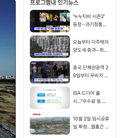
프로그램내 인기뉴스
'누누티비 시즌2'
등장···과기정통부
"접속 차단 강화"
오늘부터 다주택자
양도세 중과···최고
세율 82.5%
중국 단체관광객 2
9일부터 무비자 입
국···내년 6월까지
ISA 드디어 출
시…"수수료 등 꼼
꼼히 따져봐야"
10월 2일 임시공휴
일 확정…열흘간 황
금연휴