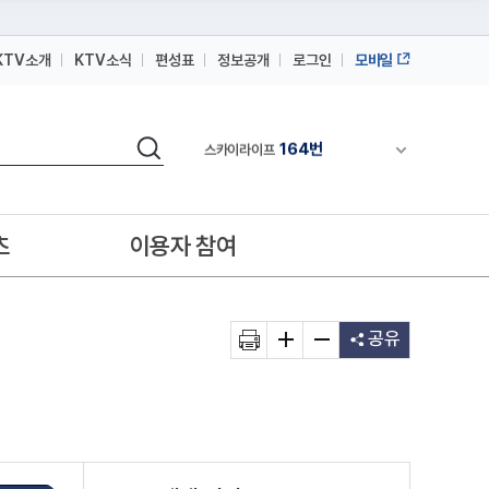
KTV소개
KTV소식
편성표
정보공개
로그인
모바일
164번
스카이라이프
검색
64번
채널안내 펼쳐
IPTV(KT, SKB, LGU+)
164번
스카이라이프
64번
IPTV(KT, SKB, LGU+)
츠
이용자 참여
164번
스카이라이프
공유