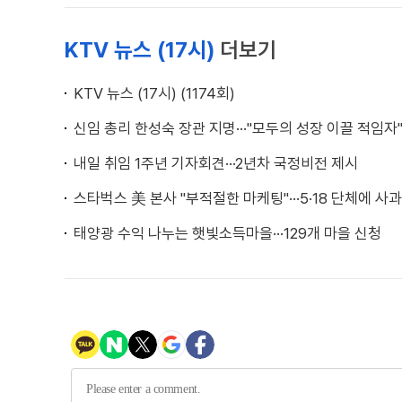
KTV 뉴스 (17시)
더보기
KTV 뉴스 (17시) (1174회)
신임 총리 한성숙 장관 지명···"모두의 성장 이끌 적임자
내일 취임 1주년 기자회견···2년차 국정비전 제시
스타벅스 美 본사 "부적절한 마케팅"···5·18 단체에 사과
태양광 수익 나누는 햇빛소득마을···129개 마을 신청