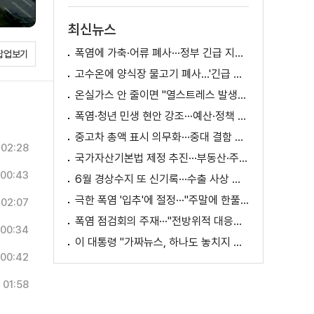
최신뉴스
폭염에 가축·어류 폐사···정부 긴급 지원책 마련
팝업보기
고수온에 양식장 물고기 폐사...'긴급 방류' 지원
온실가스 안 줄이면 "열스트레스 발생일 29배 증가"
폭염·청년 민생 현안 강조···예산·정책 방향 제시
중고차 총액 표시 의무화···중대 결함 시 '계약 해제'
02:28
국가자산기본법 제정 추진···부동산·주식 등 통합 관리
00:43
6월 경상수지 또 신기록···수출 사상 첫 1천억 달러
극한 폭염 '입추'에 절정···"주말에 한풀 꺾인다"
02:07
폭염 점검회의 주재···"전방위적 대응체계 가동"
00:34
이 대통령 "가짜뉴스, 하나도 놓치지 말고 바로잡아야"
00:42
01:58