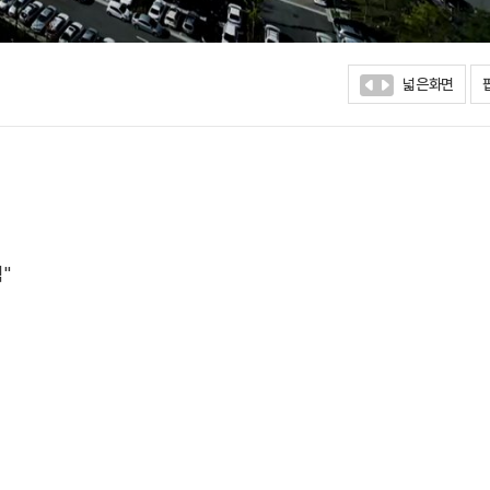
넓은화면
"