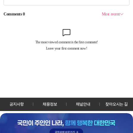
공지사항
채용정보
채널안내
찾아오시는 길
30128 세종특별자치시 정부2청사로 13 한국정책방송원 KTV
TEL: 044-204-8000
Copyrightⓒ KTV 국민방송 All Rights Reserved.