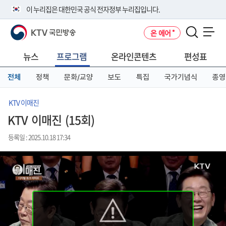
본
메
전
이 누리집은 대한민국 공식 전자정부 누리집입니다.
문
뉴
체
바
바
메
KTV 국민방송
온 에어
로
로
뉴
공식 누리집 주소 확인하기
메뉴 열기
가
가
바
go.kr 주소를 사용하는 누리집은 대한민국 정부기관이 관리하는 누리집입
기
기
로
뉴스
프로그램
온라인콘텐츠
편성표
니다.
가
이밖에 or.kr 또는 .kr등 다른 도메인 주소를 사용하고 있다면 아래 URL에
기
전체
정책
문화/교양
보도
특집
국가기념식
종영
서 도메인 주소를 확인해 보세요
운영중인 공식 누리집보기
KTV 이매진
KTV 이매진 (15회)
등록일 : 2025.10.18 17:34