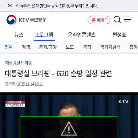
본
메
전
이 누리집은 대한민국 공식 전자정부 누리집입니다.
문
뉴
체
바
바
메
KTV 국민방송
온 에어
로
로
뉴
공식 누리집 주소 확인하기
메뉴 열기
가
가
바
go.kr 주소를 사용하는 누리집은 대한민국 정부기관이 관리하는 누리집입
기
기
로
뉴스
프로그램
온라인콘텐츠
편성표
니다.
가
이밖에 or.kr 또는 .kr등 다른 도메인 주소를 사용하고 있다면 아래 URL에
기
전체
정책
문화/교양
보도
특집
국가기념식
종영
서 도메인 주소를 확인해 보세요
운영중인 공식 누리집보기
대통령실 브리핑
대통령실 브리핑 - G20 순방 일정 관련
등록일 : 2025.11.14 16:11