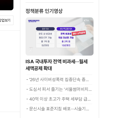
정책분류 인기영상
팝업보기
ISA 국내투자 전액 비과세···월세
세액공제 확대
'26년 사이버성폭력 집중단속 중간성과 발표···향후 추진계획은?
도심서 피서 즐기는 '서울썸머비치' 인기몰이
40억 이상 초고가 주택 세부담 급증···실수요자 보호 강화
문신시술 표준지침 배포···시술기구, 일회용 사용 후 폐기