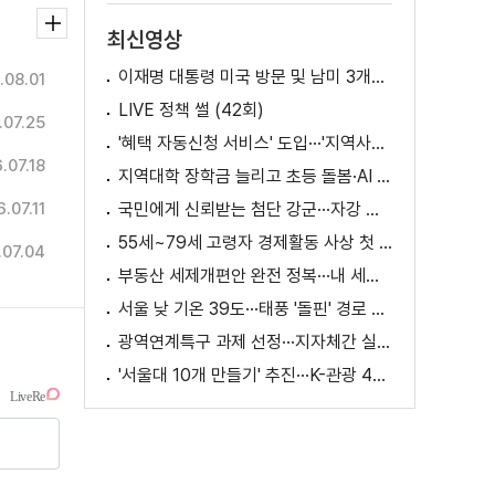
최신영상
이재명 대통령 미국 방문 및 남미 3개국 순방 성과와 의미
.08.01
LIVE 정책 썰 (42회)
.07.25
'혜택 자동신청 서비스' 도입···'지역사랑상품권' 발행 확대
.07.18
지역대학 장학금 늘리고 초등 돌봄·AI 교육 확대
.07.11
국민에게 신뢰받는 첨단 강군···자강 국방·미래 전력 강화
55세~79세 고령자 경제활동 사상 첫 1천만 명 돌파
.07.04
부동산 세제개편안 완전 정복···내 세금 어떻게 달라지나? [K-정책 사용법]
서울 낮 기온 39도···태풍 '돌핀' 경로 변수
광역연계특구 과제 선정···지자체간 실증 협력 확대
'서울대 10개 만들기' 추진···K-관광 4천만 시대 준비