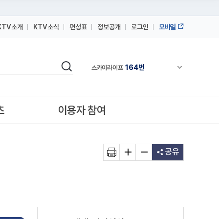
KTV소개
KTV소식
편성표
정보공개
로그인
모바일
164번
스카이라이프
64번
IPTV(KT, SKB, LGU+)
검색
164번
채널안내 펼쳐
스카이라이프
64번
IPTV(KT, SKB, LGU+)
164번
스카이라이프
츠
이용자 참여
공유