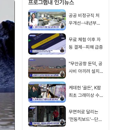
프로그램내 인기뉴스
공공 비정규직 처
우개선···내년부터
'공정수당' 지급 [뉴
스의 맥]
무료 체험 이후 자
동 결제···피해 급증
"무안공항 둔덕, 공
사비 아끼려 설치···
활주로 경사 원인"
케데헌 '골든', K팝
최초 그래미상 수
상 [뉴스의 맥]
무면허로 달리는
'전동킥보드'···단속
사각지대