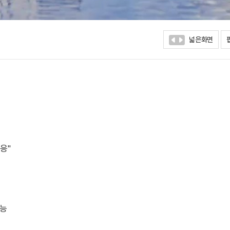
넓은화면
대응"
가능