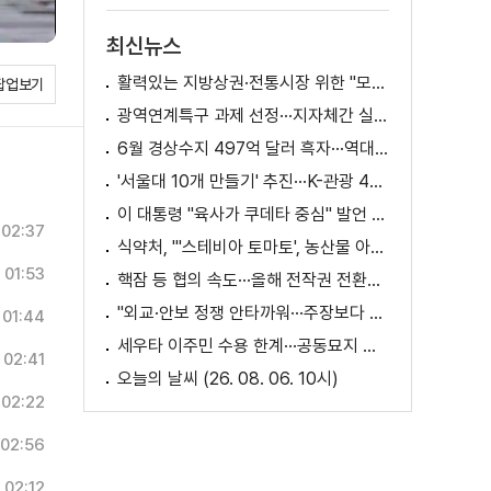
최신뉴스
활력있는 지방상권·전통시장 위한 "모두의 상권 추진전략"
팝업보기
광역연계특구 과제 선정···지자체간 실증 협력 확대
6월 경상수지 497억 달러 흑자···역대 최대
'서울대 10개 만들기' 추진···K-관광 4천만 시대 준비
이 대통령 "육사가 쿠데타 중심" 발언 의미는?
02:37
식약처, "'스테비아 토마토', 농산물 아닌 가공식품"
01:53
핵잠 등 협의 속도···올해 전작권 전환시기 결정 추진
"외교·안보 정쟁 안타까워···주장보다 실천 중요"
01:44
세우타 이주민 수용 한계···공동묘지 임시 거처 [월드 투데이]
02:41
오늘의 날씨 (26. 08. 06. 10시)
02:22
02:56
02:12