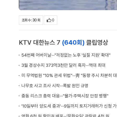
0
조회수 : 30 회
KTV 대한뉴스 7
(640회)
클립영상
54번째 어버이날···"걱정없는 노후 '실질 지원' 확대"
3월 경상수지 373억3천만 달러 흑자···역대 최대
미 무역법원 "10% 관세 위법"···靑 "동향 주시 차분히 
나무호 사고 조사 시작···폭발 원인 규명
중동 리스크 총력 대응···"물가·주택시장 안정 병행"
'10일부터 양도세 중과'···9일까지 토지거래허가 신청 
영화 6천 원 할인권 배포···'문화요일' 관람료 4천 원