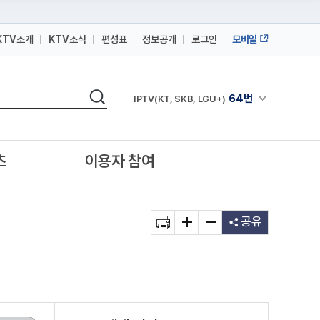
KTV소개
KTV소식
편성표
정보공개
로그인
모바일
164번
스카이라이프
검색
64번
채널안내 펼쳐
IPTV(KT, SKB, LGU+)
164번
스카이라이프
64번
IPTV(KT, SKB, LGU+)
츠
이용자 참여
164번
스카이라이프
공유