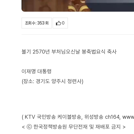
0
조회수 : 353 회
불기 2570년 부처님오신날 봉축법요식 축사
이재명 대통령
(장소: 경기도 양주시 청련사)
( KTV 국민방송 케이블방송, 위성방송 ch164,
www.
< ⓒ 한국정책방송원 무단전재 및 재배포 금지 >