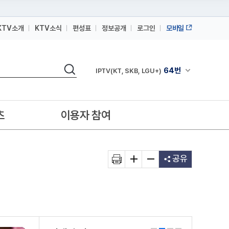
KTV소개
KTV소식
편성표
정보공개
로그인
모바일
164번
스카이라이프
검색
64번
채널안내 펼쳐
IPTV(KT, SKB, LGU+)
164번
스카이라이프
64번
IPTV(KT, SKB, LGU+)
츠
이용자 참여
164번
스카이라이프
공유