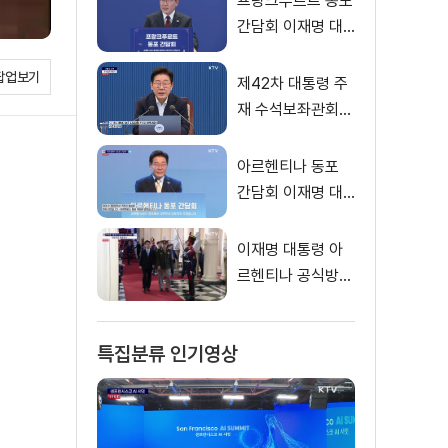
프랑크푸르트 동포
간담회 이재명 대
통령 모두발언
팝업보기
제42차 대통령 주
재 수석보좌관회의
이재명 대통령 모
두말씀
아르헨티나 동포
간담회 이재명 대
통령 모두발언
이재명 대통령 아
르헨티나 공식방문
대통령궁 환영행사
특집분류 인기영상