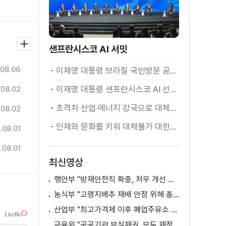
샌프란시스코 AI 서밋
08.06
이재명 대통령 브라질 국빈방문 공식환영식
이재명 대통령 샌프란시스코 AI 선언
.08.02
초격차 산업·에너지 강국으로 대체불가 대한민국 이재명 대통령 모두말씀
.08.02
인재와 문화를 키워 대체불가 대한민국 이재명 대통령 모두말씀
.08.01
.08.01
최신영상
행안부 "방재안전직 확충, 처우 개선 등 위한 제도개선 추진"
농식부 "고랭지배추 재배 안정 위해 총력···배추가격 점차 안정세"
산업부 "최고가격제 이후 폐업주유소 증가? 사실 아냐"
금융위 "공공기관 부실채권, 모두 재정으로 보전되는 것 아냐"