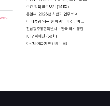
주간 정책 바로보기 (141회)
통일부, 2026년 하반기 업무보고
이 대통령 '지구 한 바퀴'···미국·남미 순방 성과는? / AX 대전환의 시대! 국민 위한 적극 행정은?
전남광주통합특별시 - 전국 최초 통합돌봄 모델
KTV 이매진 (58회)
아르바이트생 인건비 누락!