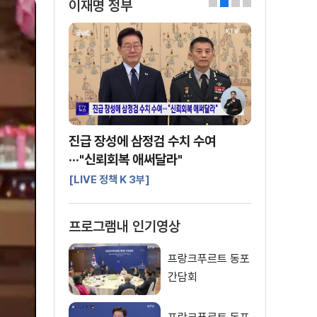
이재명 정부
0
1
2
3
진급 장성에 삼정검 수치 수여
···"신뢰회복 애써달라"
[LIVE 정책 K 3부]
프로그램내 인기영상
프랑크푸르트 동포
간담회