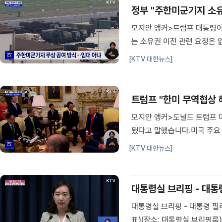
정부 "주한미군기지 소유
모지안 앵커>트럼프 대통령
는 소유권 이전 관련 요청은
프 미국 대통령은 한미정상회
[KTV 대한뉴스]
트럼프 / 미국 대통령"임대차
...
트럼프 "한미 무역협상 해
모지안 앵커>도널드 트럼프 
됐다고 말했습니다.미국 주요
료시켰다며 호평을 쏟아냈습니
[KTV 대한뉴스]
26일))한미 정상회담 다음날
대통령실 브리핑 - 대통
대통령실 브리핑 - 대통령 필
표)(장소: 대통령실 브리핑룸)