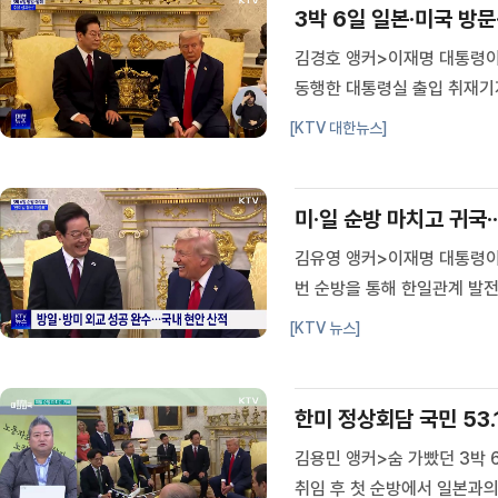
3박 6일 일본·미국 방문
김경호 앵커>이재명 대통령이 
동행한 대통령실 출입 취재기
과부터 짚어주시죠.최영은 기자
[KTV 대한뉴스]
하며 정상간 셔틀 외교를 본격
미·일 순방 마치고 귀국·
김유영 앵커>이재명 대통령이 
번 순방을 통해 한일관계 발
진 기자의 보도입니다.이혜진 
[KTV 뉴스]
재명 대통령이 정부, 여당 인
한미 정상회담 국민 53.
김용민 앵커>숨 가빴던 3박 
취임 후 첫 순방에서 일본과