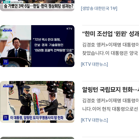
지 앵커>국회를 통과한 노란
[생방송 대한민국 1부]
책 마련에 나섰습니다.자세한 
"한미 조선업 '윈윈' 성과
김경호 앵커>이재명 대통령이
찾았습니다.이 대통령은 양국
영은 기자입니다.최영은 기자
[KTV 대한뉴스]
행하는 다목적선 '스테이트오브
알링턴 국립묘지 헌화··
김경호 앵커>이재명 대통령이
니다.이어 현직 대통령으로선
이혜진 기자입니다.이혜진 기자
[KTV 대한뉴스]
북전쟁, 1,2차 세계대전 등 