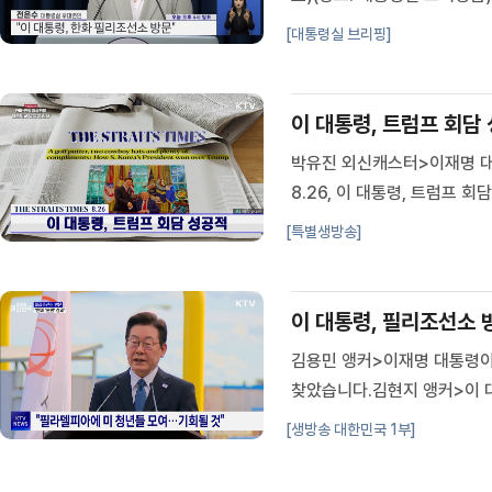
[대통령실 브리핑]
이 대통령, 트럼프 회담 
박유진 외신캐스터>이재명 대통
8.26, 이 대통령, 트럼프
다.외신도 이재명 대통령의 
[특별생방송]
츠 타임스>는 이재명 대통령이
이 대통령, 필리조선소 방문
김용민 앵커>이재명 대통령이
찾았습니다.김현지 앵커>이 대
한미 간 협력 의지를 재차 
[생방송 대한민국 1부]
기자>미국 해양대 사관생도의 