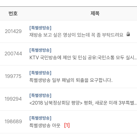
번호
제목
[특별생방송]
201429
재방송 보고 싶은 영상이 있는데 꼭 좀 부탁드려요
[특별생방송]
200744
KTV 국민방송에 제안 및 민심 공유:국민소통 모두 실시간 공개해주시고 전국민의 무궁무진한 선한영향력 선순환 의견과 생각을 도움 사각지대 문제 없이 항상 모두 
[특별생방송]
199775
특별생방송 일부 패널의 퇴출을 요구합니다.
[특별생방송]
199294
<2018 남북정상회담 평양> 평화, 새로운 미래 3부특별
[특별생방송]
198689
[1]
특별생방송 아웃