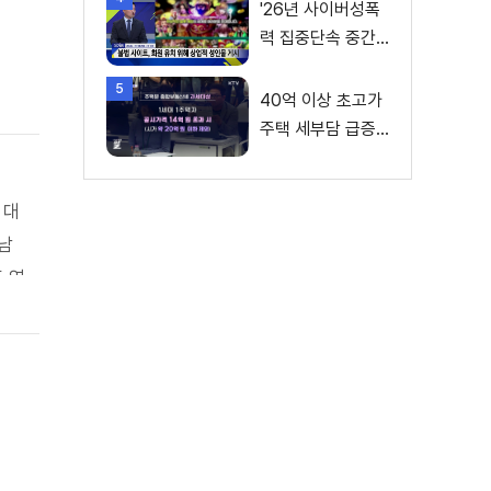
'26년 사이버성폭
력 집중단속 중간
성과 발표···향후 추
5
진계획은?
40억 이상 초고가
주택 세부담 급증···
실수요자 보호 강
화
 대
남
 영