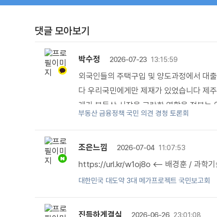
댓글 모아보기
박수정
2026-07-23
13:15:59
외국인들의 주택구입 및 양도과정에서 대출
다 우리국민에게만 제재가 있었습니다 제주
래가 부동산 시장을 교란한 역할을 정부는 
부동산 금융정책 국민 의견 경청 토론회
책만으로 일관합니다 오늘 정책토론에도 역
하는 방법을 찾는 토론인지요?
조은느낌
2026-07-04
11:07:53
https://url.kr/w1oj8o <-- 배경훈
대한민국 대도약 3대 메가프로젝트 국민보고회
진득하게결실
2026-06-26
23:01:08