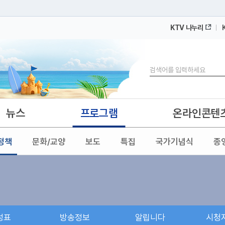
KTV 나누리
 누리집입니다.
 아래 URL에서 도메인 주소를 확인해 보세요
검색
뉴스
프로그램
온라인콘텐
정책
문화/교양
보도
특집
국가기념식
종
성표
방송정보
알립니다
시청