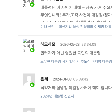
대통령님 이 사안에 대해 관심좀 가져 주십시
무엇입니까? 주가,조작 사건이 대검찰/청까
된 주식 조작 범죄를 왜 대통령은 외면하고
미래 신안보 혁신기업 육성 전략회의 이재명 대통
일이라 하십니까? ？대검이 접수한 주가%
이 대검♡찰청까지 도달했는데, 왜 최고통
하모하모
2026-05-23
은 못 본 척 지나치십니까? ？대통령님, 대
23:34:08
청까지 송치된 중대 주식 사기 사건을 왜 대
권력자가 아닌 영원한 국민의 대통령
는 눈을 감고 계십니까?
노무현 대통령 서거 17주기 추도식 이재명 대통
은혜
2024-01-08
08:38:42
식약처와 질병청 특별감사해야 해야 합니다
2024년 대통령 신년사