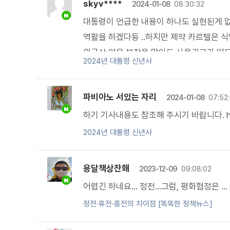
skyv****
2024-01-08
08:30:32
대통령이 언급한 내용이 하나도 실현된게 없
역활을 하겠다등 ..하지만 제약 카르텔은 
외국산 약은 부작용 많아도 사용권고가 떠도
2024년 대통령 신년사
월아..중소기업은 문을 닫을 판이다..이게 뭔
약처,질병청 전수조사가 필요한 실정이다.
파비아노 서있는 자리
2024-01-08
07:52
하기 기사내용도 참조해 주시기 바랍니다. https:/
2024년 대통령 신년사
용달책상잔홰
2023-12-09
09:08:02
어렵긴 하네요... 정전...그럼, 평화협정은 
정전·휴전·종전의 차이점 [똑똑한 정책뉴스]