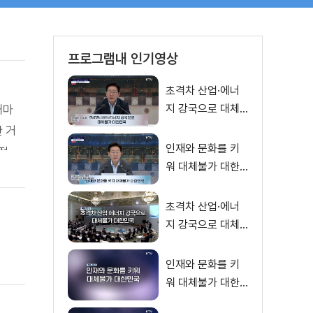
프로그램내 인기영상
초격차 산업·에너
지 강국으로 대체
때마
불가 대한민국 이
 거
재명 대통령 모두
인재와 문화를 키
정
말씀
워 대체불가 대한
하게
민국 이재명 대통
령 모두말씀
초격차 산업·에너
지 강국으로 대체
불가 대한민국
인재와 문화를 키
워 대체불가 대한
민국