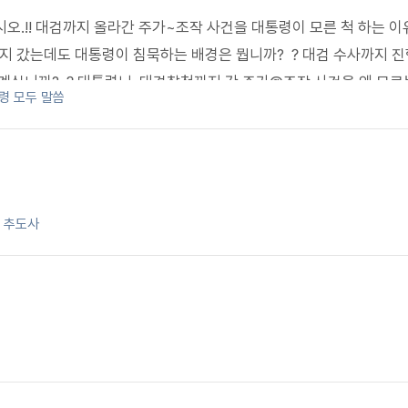
오.!! 대검까지 올라간 주가~조작 사건을 대통령이 모른 척 하는 
지 갔는데도 대통령이 침묵하는 배경은 뭡니까? ？대검 수사까지 진
 계십니까? ？대통령님, 대검찰청까지 간 주가@조작 사건을 왜 모르
령 모두 말씀
조작 범죄를 통치권자 가 방관하는 이유가 궁금합니다. ？주가조작 
수권자는 침묵하나요? ？대검 수사선상에 오른 주가☆조작을 왜 대
검까지 올라간 주식 시세♧조종 사건 왜 모른 척 하시는지요? ？ 대
통령은 방치하십니까? ？ 대검까지 도달한 주.가.조.작 범죄, 왜 통
령 추도사