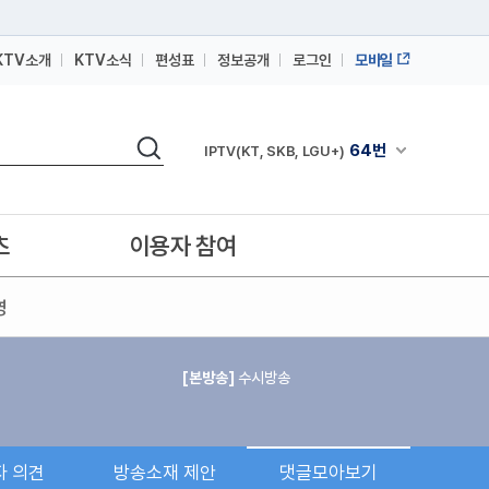
KTV소개
KTV소식
편성표
정보공개
로그인
모바일
164번
스카이라이프
검색
64번
채널안내 펼쳐
IPTV(KT, SKB, LGU+)
164번
스카이라이프
64번
IPTV(KT, SKB, LGU+)
츠
이용자 참여
164번
스카이라이프
영
[본방송]
수시방송
자 의견
방송소재 제안
댓글모아보기