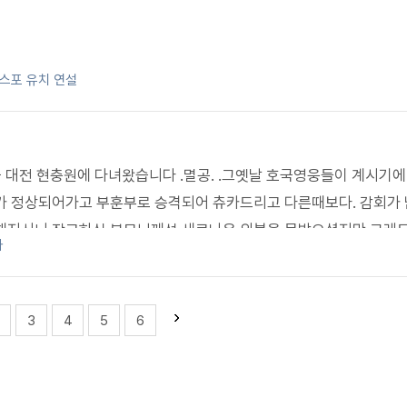
엑스포 유치 연설
늘 대전 현충원에 다녀왔습니다 .멸공. .그옛날 호국영웅들이 계시기에
가 정상되어가고 부훈부로 승격되어 츄카드리고 다른때보다. 감회가 
 해지시니 작고하신 부모님께선 새로나온 의복을 못받으셨지만 그래도
사
이분들께서 피흘리시고 희생하신 영웅들님 감사드리고 감사드립니다 .
3
4
5
6