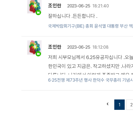
조인란
2023-06-25
18:21:40
잘하십니다 .든든합니다 .
국제박람회기구(BIE) 총회 윤석열 대통령 부산 
조인란
2023-06-25
18:12:08
저희 시부모님께서 6.25유공자십니다 .오
한민국이 있고 지금은. 작고하셨지만 .나라
다릅니다 .나라에서 이렇게 존중받고 예우
6·25전쟁 제73주년 행사 한덕수 국무총리 기념
웅들께서 입으신 의복 너무나 좋습니다 .
1
2