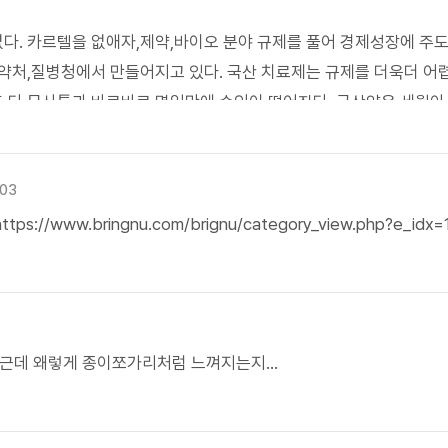
다. 카르텔을 없애자,제약,바이오 분야 규제를 풀어 경제성장에 주
식약처,질병청에서 만들어지고 있다. 국산 치료제는 규제를 더욱더 어
 다 무사통과 바로바로 몇일만에 승인이 떨어진다..국산약은 세월아
 규제를 푸는 것인가 ..외산약(화이자,머크등)만 ..규제를 푸는 것이지
:03
/www.bringnu.com/brignu/category_view.php?e_idx=
... 근데 왜렇게 종이쪼가리처럼 느껴지는지...