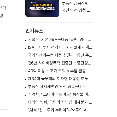
부동산 금융정책
이유가
국민 의견 경청 토
행
론회
는
인기뉴스
사건
통령
서울 낮 기온 39도···태풍 '돌핀' 경로 변수
검찰
ISA 국내투자 전액 비과세···월세 세액공제 확대
치권자
국가자산기본법 제정 추진···부동산·주식 등 통합 관리
'26년 사이버성폭력 집중단속 중간성과 발표···향후 추진계획은?
40억 이상 초고가 주택 세부담 급증···실수요자 보호 강화
제34회 국무회의 이재명 대통령 모두발언
부동산 세제개편안 완전 정복···내 세금 어떻게 달라지나? [K-정책 사용법]
식약처, "'스테비아 토마토', 농산물 아닌 가공식품"
나라의 평화, 국민의 자부심 대체불가 대한민국 이재명 대통령 모두말씀
"AI 혜택, 모두가 누려야"···'모두의 AI 성장사다리' 출범