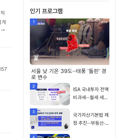
인기 프로그램
도적
렵게
1
 세
 식
157
서울 낮 기온 39도···태풍 '돌핀' 경
로 변수
2
ISA 국내투자 전액
비과세···월세 세액
공제 확대
3
국가자산기본법 제
정 추진···부동산·주
식 등 통합 관리
4