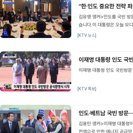
"한·인도 중요한 전략 파
김유영 앵커>인도를 국빈 방
습니다.이 대통령은 오늘 모
최영은 기자>(장소: 어제(1
[KTV 뉴스]
초청으로 인도를 국빈 방문했습
이재명 대통령 인도 국빈
이재명 대통령 인도 국빈방문 
[KTV 특보]
인도·베트남 국빈 방문··
김용민 앵커>이재명 대통령이
전쟁으로 인한 에너지 공급망