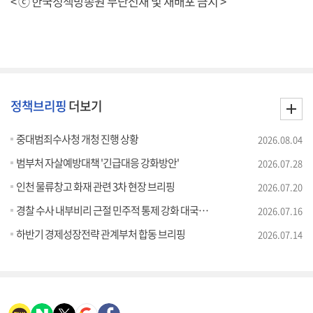
< ⓒ 한국정책방송원 무단전재 및 재배포 금지 >
정책브리핑
더보기
중대범죄수사청 개청 진행 상황
2026.08.04
범부처 자살예방대책 '긴급대응 강화방안'
2026.07.28
인천 물류창고 화재 관련 3차 현장 브리핑
2026.07.20
경찰 수사 내부비리 근절 민주적 통제 강화 대국민 담화
2026.07.16
하반기 경제성장전략 관계부처 합동 브리핑
2026.07.14