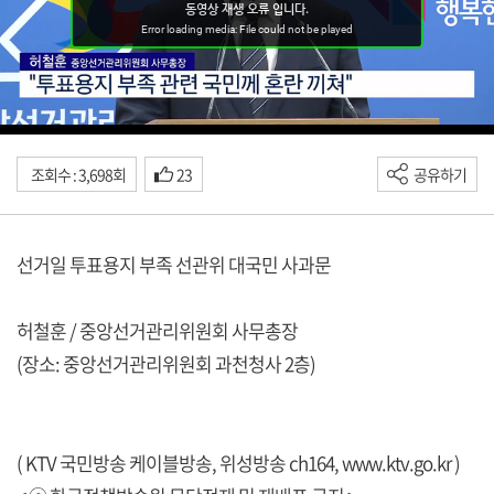
조회수 : 3,698회
23
공유하기
선거일 투표용지 부족 선관위 대국민 사과문
허철훈 / 중앙선거관리위원회 사무총장
(장소: 중앙선거관리위원회 과천청사 2층)
( KTV 국민방송 케이블방송, 위성방송 ch164,
www.ktv.go.kr
)