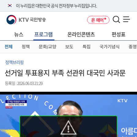
본
메
전
이 누리집은 대한민국 공식 전자정부 누리집입니다.
문
뉴
체
바
바
메
KTV 국민방송
온 에어
로
로
뉴
공식 누리집 주소 확인하기
메뉴 열기
가
가
바
go.kr 주소를 사용하는 누리집은 대한민국 정부기관이 관리하는 누리집입
기
기
로
뉴스
프로그램
온라인콘텐츠
편성표
니다.
가
이밖에 or.kr 또는 .kr등 다른 도메인 주소를 사용하고 있다면 아래 URL에
기
전체
정책
문화/교양
보도
특집
국가기념식
종영
서 도메인 주소를 확인해 보세요
운영중인 공식 누리집보기
정책브리핑
선거일 투표용지 부족 선관위 대국민 사과문
등록일 : 2026.06.03 21:29