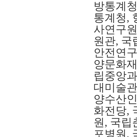
방통계청
통계청,
사연구원
원관, 
안전연구
양문화재
립중앙과
대미술관
양수산인
화전당,
원, 국
포병원,