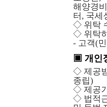
해양경비
터, 국
◇ 위탁 
◇ 위탁
- 고객(
▣ 개인
◇ 제공받
종립)
◇ 제공기간 
◇ 법적