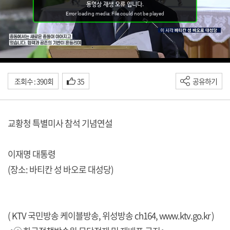
조회수 : 390회
35
공유하기
교황청 특별미사 참석 기념연설
이재명 대통령
(장소: 바티칸 성 바오로 대성당)
( KTV 국민방송 케이블방송, 위성방송 ch164,
www.ktv.go.kr
)