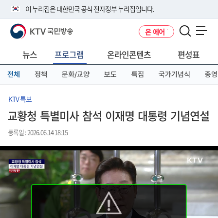
본
메
전
이 누리집은 대한민국 공식 전자정부 누리집입니다.
문
뉴
체
바
바
메
KTV 국민방송
온 에어
로
로
뉴
공식 누리집 주소 확인하기
메뉴 열기
가
가
바
go.kr 주소를 사용하는 누리집은 대한민국 정부기관이 관리하는 누리집입
기
기
로
뉴스
프로그램
온라인콘텐츠
편성표
니다.
가
이밖에 or.kr 또는 .kr등 다른 도메인 주소를 사용하고 있다면 아래 URL에
기
전체
정책
문화/교양
보도
특집
국가기념식
종영
서 도메인 주소를 확인해 보세요
운영중인 공식 누리집보기
KTV 특보
교황청 특별미사 참석 이재명 대통령 기념연설
등록일 : 2026.06.14 18:15