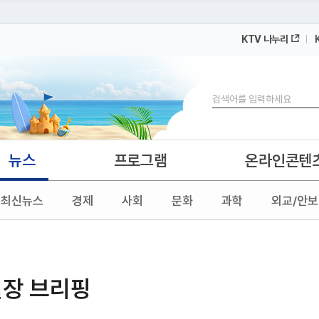
KTV 나누리
 누리집입니다.
 아래 URL에서 도메인 주소를 확인해 보세요
검색
뉴스
프로그램
온라인콘텐
최신뉴스
경제
사회
문화
과학
외교/안보
실장 브리핑