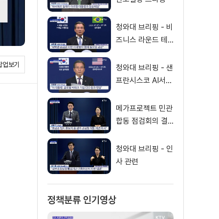
청와대 브리핑 - 비
즈니스 라운드 테
이블 관련
팝업보기
청와대 브리핑 - 샌
프란시스코 AI서밋
등 관련
메가프로젝트 민관
합동 점검회의 결
과 발표
청와대 브리핑 - 인
사 관련
정책분류 인기영상