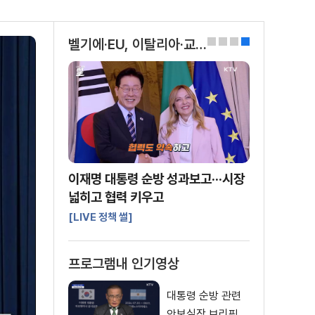
벨기에·EU, 이탈리아·교황청 방문 및 G7 정상회의 참석
0
1
2
3
이재명 대통령 순방 성과보고···시장
넓히고 협력 키우고
[LIVE 정책 썰]
프로그램내 인기영상
대통령 순방 관련
안보실장 브리핑