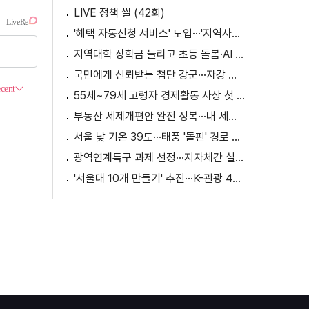
LIVE 정책 썰 (42회)
'혜택 자동신청 서비스' 도입···'지역사랑상품권' 발행 확대
지역대학 장학금 늘리고 초등 돌봄·AI 교육 확대
국민에게 신뢰받는 첨단 강군···자강 국방·미래 전력 강화
55세~79세 고령자 경제활동 사상 첫 1천만 명 돌파
부동산 세제개편안 완전 정복···내 세금 어떻게 달라지나? [K-정책 사용법]
서울 낮 기온 39도···태풍 '돌핀' 경로 변수
광역연계특구 과제 선정···지자체간 실증 협력 확대
'서울대 10개 만들기' 추진···K-관광 4천만 시대 준비