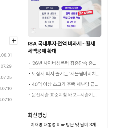
ISA 국내투자 전액 비과세···월세
세액공제 확대
.08.01
'26년 사이버성폭력 집중단속 중간성과 발표···향후 추진계획은?
.07.29
도심서 피서 즐기는 '서울썸머비치' 인기몰이
.07.25
40억 이상 초고가 주택 세부담 급증···실수요자 보호 강화
.07.10
문신시술 표준지침 배포···시술기구, 일회용 사용 후 폐기
.07.10
최신영상
이재명 대통령 미국 방문 및 남미 3개국 순방 성과와 의미