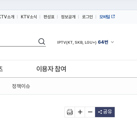
KTV소개
KTV소식
편성표
정보공개
로그인
모바일
164번
스카이라이프
검색
64번
채널안내 펼쳐
IPTV(KT, SKB, LGU+)
164번
스카이라이프
64번
IPTV(KT, SKB, LGU+)
츠
이용자 참여
164번
스카이라이프
정책이슈
공유