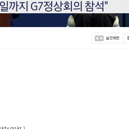
넓은화면
ktv.go.kr
)