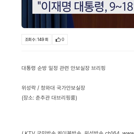
0
조회수 : 149 회
대통령 순방 일정 관련 안보실장 브리핑
위성락 / 청와대 국가안보실장
(장소: 춘추관 대브리핑룸)
( KTV 국민방송 케이블방송, 위성방송 ch164,
www.